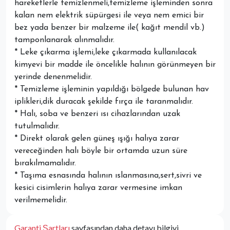
hareketlerle temizlenmeli,temizleme işleminden sonra
kalan nem elektrik süpürgesi ile veya nem emici bir
bez yada benzer bir malzeme ile( kağıt mendil vb.)
tamponlanarak alınmalıdır.
* Leke çıkarma işlemi,leke çıkarmada kullanılacak
kimyevi bir madde ile öncelikle halının görünmeyen bir
yerinde denenmelidir.
* Temizleme işleminin yapıldığı bölgede bulunan hav
iplikleri,dik duracak şekilde fırça ile taranmalıdır.
* Halı, soba ve benzeri ısı cihazlarından uzak
tutulmalıdır.
* Direkt olarak gelen güneş ışığı halıya zarar
vereceğinden halı böyle bir ortamda uzun süre
bırakılmamalıdır.
* Taşıma esnasında halının ıslanmasına,sert,sivri ve
kesici cisimlerin halıya zarar vermesine imkan
verilmemelidir.
Garanti Şartları
sayfasından daha detayı bilgiyi