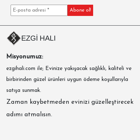
EZGİ HALI
Misyonumuz:
ezgihali.com
ile; Evinize yakışacak sağlıklı, kaliteli ve
birbirinden güzel ürünleri uygun ödeme koşullarıyla
satışa sunmak.
Zaman kaybetmeden evinizi güzelleştirecek
adımı atmalısın.