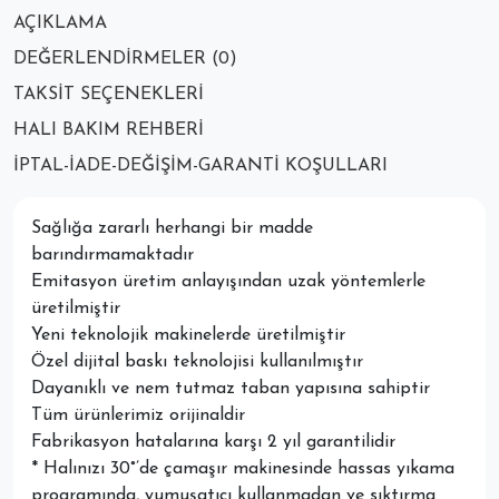
AÇIKLAMA
DEĞERLENDIRMELER (0)
TAKSIT SEÇENEKLERI
HALI BAKIM REHBERI
İPTAL-İADE-DEĞIŞIM-GARANTI KOŞULLARI
Sağlığa zararlı herhangi bir madde
barındırmamaktadır
Emitasyon üretim anlayışından uzak yöntemlerle
üretilmiştir
Yeni teknolojik makinelerde üretilmiştir
Özel dijital baskı teknolojisi kullanılmıştır
Dayanıklı ve nem tutmaz taban yapısına sahiptir
Tüm ürünlerimiz orijinaldir
Fabrikasyon hatalarına karşı 2 yıl garantilidir
* Halınızı 30°’de çamaşır makinesinde hassas yıkama
programında, yumuşatıcı kullanmadan ve sıktırma