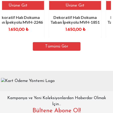
e Git
Ürüne Git
Ürün
Halı Dokuma
Dekoratif Halı Dokuma
Dekoratif 
olu MVH-2246
Taban İpekyolu MVH-1851
Taban İpeky
0,00
₺
1.650,00
₺
1.65
Tümünü Gör
Kampanya ve Yeni Koleksiyonlardan Haberdar Olmak
İçin...
Bültene Abone Ol!