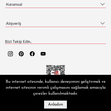
Kurumsal
Alışveriş
Bizi Takip Edin..
Bu internet sitesinde, kullanıcı deneyimini geliştirmek ve
internet sitesinin verimli çalışmasını sağlamak amacıyla
EZGİ HALI ® | Copyright © 2026 | Tüm hakları saklıdır.
çerezler kullanılmaktadır.
Anladım
MAĞAZA
BLOG
İLETIŞIM
HESABIM