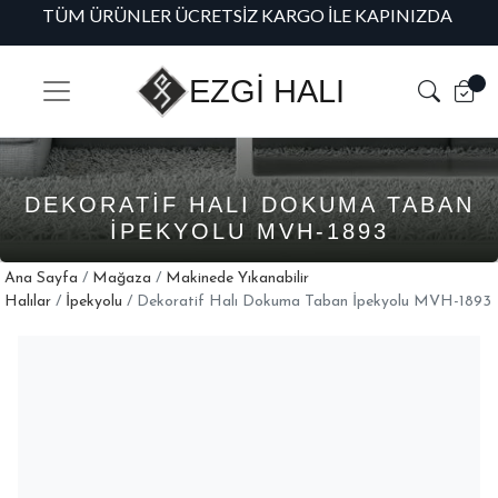
TÜM ÜRÜNLER ÜCRETSIZ KARGO İLE KAPINIZDA
H
EZGİ HALI
DEKORATIF HALI DOKUMA TABAN
İPEKYOLU MVH-1893
Ana Sayfa
/
Mağaza
/
Makinede Yıkanabilir
Halılar
/
İpekyolu
/ Dekoratif Halı Dokuma Taban İpekyolu MVH-1893