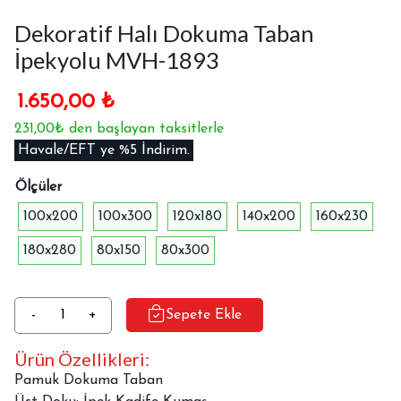
Dekoratif Halı Dokuma Taban
İpekyolu MVH-1893
1.650,00
₺
231,00₺ den başlayan taksitlerle
Havale/EFT ye %5 İndirim.
Ölçüler
100x200
100x300
120x180
140x200
160x230
180x280
80x150
80x300
Dekoratif
-
+
Sepete Ekle
Halı
Ürün Özellikleri:
Dokuma
Taban
Pamuk Dokuma Taban
İpekyolu