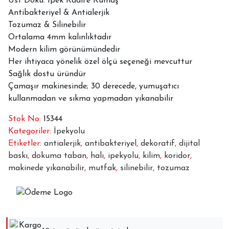
Üst Doku: İpek Kadife Kumaş
MVH-
Antibakteriyel & Antialerjik
1893
Tozumaz & Silinebilir
adet
Ortalama 4mm kalınlıktadır
Modern kilim görünümündedir
Her ihtiyaca yönelik özel ölçü seçeneği mevcuttur
Sağlık dostu üründür
Çamaşır makinesinde; 30 derecede, yumuşatıcı
kullanmadan ve sıkma yapmadan yıkanabilir
Stok No:
15344
Kategoriler:
İpekyolu
Etiketler:
antialerjik
,
antibakteriyel
,
dekoratif
,
dijital
baskı
,
dokuma taban
,
halı
,
ipekyolu
,
kilim
,
koridor
,
makinede yıkanabilir
,
mutfak
,
silinebilir
,
tozumaz