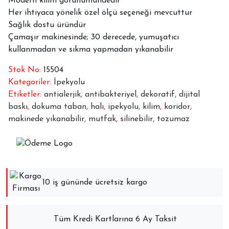
Modern kilim görünümündedir
Her ihtiyaca yönelik özel ölçü seçeneği mevcuttur
Sağlık dostu üründür
Çamaşır makinesinde; 30 derecede, yumuşatıcı
kullanmadan ve sıkma yapmadan yıkanabilir
Stok No:
15504
Kategoriler:
İpekyolu
Etiketler:
antialerjik
,
antibakteriyel
,
dekoratif
,
dijital
baskı
,
dokuma taban
,
halı
,
ipekyolu
,
kilim
,
koridor
,
makinede yıkanabilir
,
mutfak
,
silinebilir
,
tozumaz
10 iş gününde ücretsiz kargo
Tüm Kredi Kartlarına 6 Ay Taksit