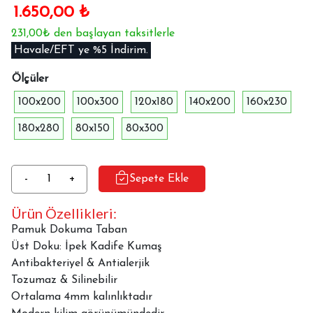
1.650,00
₺
231,00₺ den başlayan taksitlerle
Havale/EFT ye %5 İndirim.
Ölçüler
100x200
100x300
120x180
140x200
160x230
180x280
80x150
80x300
Dekoratif
-
+
Sepete Ekle
Halı
Ürün Özellikleri:
Dokuma
Taban
Pamuk Dokuma Taban
İpekyolu
Üst Doku: İpek Kadife Kumaş
MVH-
Antibakteriyel & Antialerjik
1955
Tozumaz & Silinebilir
adet
Ortalama 4mm kalınlıktadır