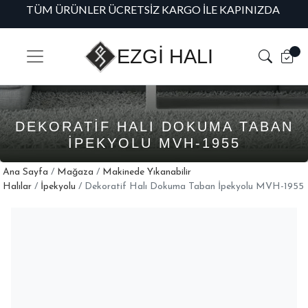
TÜM ÜRÜNLER ÜCRETSIZ KARGO İLE KAPINIZDA
H
EZGİ HALI
DEKORATIF HALI DOKUMA TABAN
İPEKYOLU MVH-1955
Ana Sayfa
/
Mağaza
/
Makinede Yıkanabilir
Halılar
/
İpekyolu
/ Dekoratif Halı Dokuma Taban İpekyolu MVH-1955