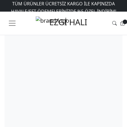
TÜM ÜRÜNLER ÜCRETSIZ KARGO İLE KAPINIZDA
Ana Sayfa
HAVALE/EFT ÖDEMELERINIZDE %5 ÖZEL INDIRIM!
/
Mağaza
/
Makinede Yıkanabilir
Halılar
/
İpekyolu
/ Dekoratif Halı Dokuma Taban İpekyolu MVH-
6 AYA VARAN TAKSIT İMKANI
EZGİ HALI
303