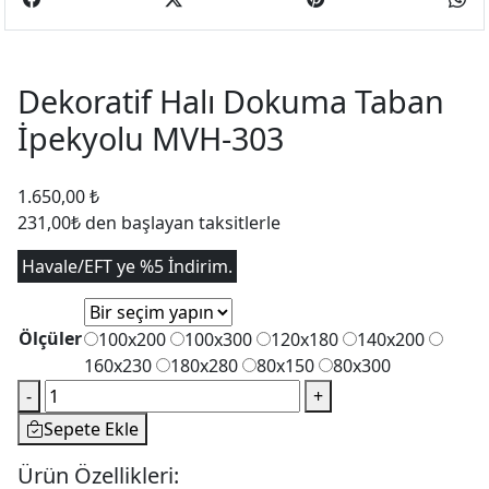
Dekoratif Halı Dokuma Taban
İpekyolu MVH-303
1.650,00
₺
231,00₺ den başlayan taksitlerle
Havale/EFT ye %5 İndirim.
Ölçüler
100x200
100x300
120x180
140x200
160x230
180x280
80x150
80x300
Dekoratif
-
+
Halı
Sepete Ekle
Dokuma
Taban
Ürün Özellikleri: