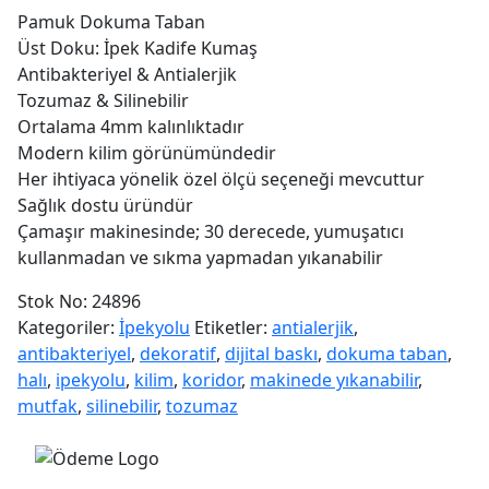
İpekyolu
Pamuk Dokuma Taban
MVH-
Üst Doku: İpek Kadife Kumaş
303
Antibakteriyel & Antialerjik
adet
Tozumaz & Silinebilir
Ortalama 4mm kalınlıktadır
Modern kilim görünümündedir
Her ihtiyaca yönelik özel ölçü seçeneği mevcuttur
Sağlık dostu üründür
Çamaşır makinesinde; 30 derecede, yumuşatıcı
kullanmadan ve sıkma yapmadan yıkanabilir
Stok No:
24896
Kategoriler:
İpekyolu
Etiketler:
antialerjik
,
antibakteriyel
,
dekoratif
,
dijital baskı
,
dokuma taban
,
halı
,
ipekyolu
,
kilim
,
koridor
,
makinede yıkanabilir
,
mutfak
,
silinebilir
,
tozumaz