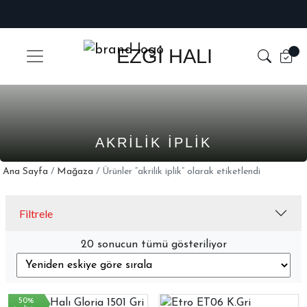
EZGİ HALI
AKRILIK IPLIK
Ana Sayfa
/
Mağaza
/ Ürünler “akrilik iplik” olarak etiketlendi
Filtrele
20 sonucun tümü gösteriliyor
50%