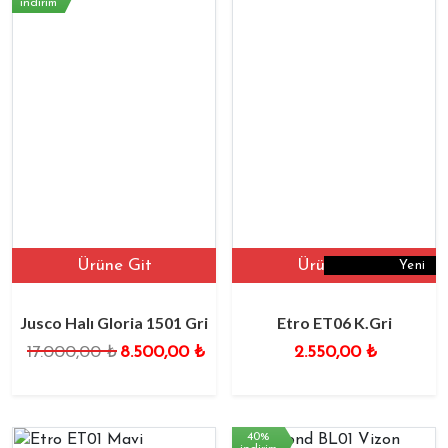
indirim
Ürüne Git
Ürüne Git
Yeni
Jusco Halı Gloria 1501 Gri
Etro ET06 K.Gri
17.000,00
₺
8.500,00
₺
2.550,00
₺
40%