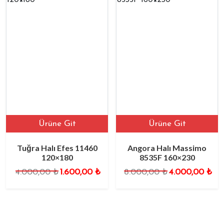
Ürüne Git
Ürüne Git
Tuğra Halı Efes 11460
Angora Halı Massimo
120×180
8535F 160×230
Orijinal
Şu
4.000,00
₺
1.600,00
₺
8.000,00
₺
4.000,00
₺
fiyat:
andaki
4.000,00 ₺.
fiyat:
1.600,00 ₺.