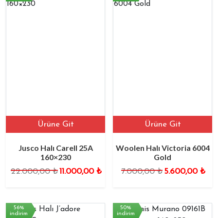
Ürüne Git
Ürüne Git
Jusco Halı Carell 25A
Woolen Halı Victoria 6004
160×230
Gold
22.000,00
₺
11.000,00
₺
7.000,00
₺
5.600,00
₺
56%
50%
indirim
indirim