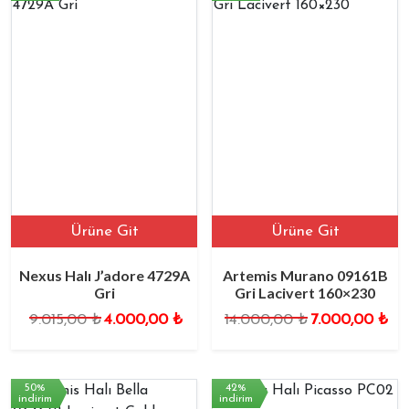
Ürüne Git
Ürüne Git
Nexus Halı J’adore 4729A
Artemis Murano 09161B
Gri
Gri Lacivert 160×230
9.015,00
₺
4.000,00
₺
14.000,00
₺
7.000,00
₺
50%
42%
indirim
indirim