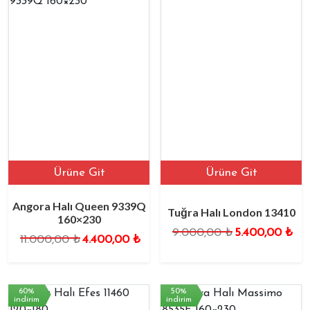
Ürüne Git
Ürüne Git
Angora Halı Queen 9339Q
Tuğra Halı London 13410
160×230
9.000,00
₺
5.400,00
₺
11.000,00
₺
4.400,00
₺
60%
50%
indirim
indirim