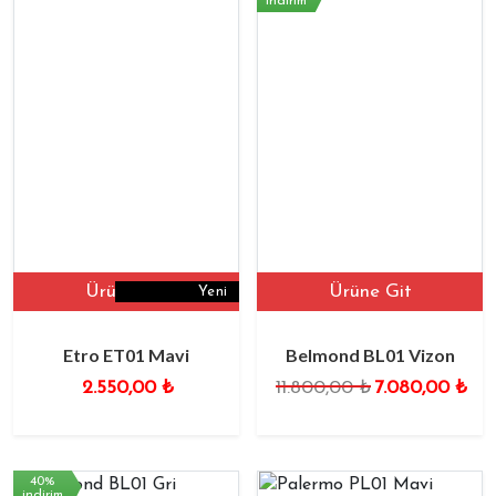
indirim
Ürüne Git
Ürüne Git
Yeni
Etro ET01 Mavi
Belmond BL01 Vizon
2.550,00
₺
11.800,00
₺
7.080,00
₺
40%
indirim