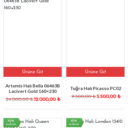
Ürüne Git
Ürüne Git
Artemis Halı Bella 06463B
Tuğra Halı Picasso PC02
Lacivert Gold 160×230
9.500,00
₺
5.500,00
₺
24.000,00
₺
12.000,00
₺
60%
40%
indirim
indirim