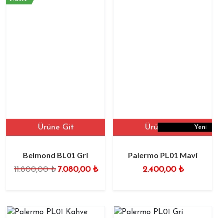
Ürüne Git
Ürüne Git
Yeni
Belmond BL01 Gri
Palermo PL01 Mavi
11.800,00
₺
7.080,00
₺
2.400,00
₺