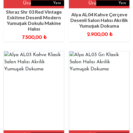
Ürüne Git
Ürüne Git
Yeni
Yeni
Shıraz Shr 03 Red Vintage
Alya AL04 Kahve Çerçeve
Eskitme Desenli Modern
Desenli Salon Halısı Akrilik
Yumuşak Dokulu Makine
Yumuşak Dokuma
Halısı
2.900,00
₺
7.500,00
₺