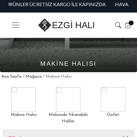
DA
HAVALE/EFT ÖDEMELERINIZDE %5 ÖZEL INDIRIM!
EZGİ HALI
MAKINE HALISI
Ana Sayfa
/
Mağaza
/ Makine Halısı
Makine Halısı
Makinede Yıkanabilir
Outlet
Halılar