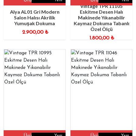
Ürüne Git
Ürüne Git
Yeni
Yeni
Vintage TPR 11105
Alya AL01 Gri Modern
Eskitme Desen Halı
Salon Halısı Akrilik
Makinede Yıkanabilir
Yumuşak Dokuma
Kaymaz Dokuma Tabanlı
Özel Ölçü
2.900,00
₺
1.800,00
₺
Ürüne Git
Ürüne Git
Yeni
Yeni