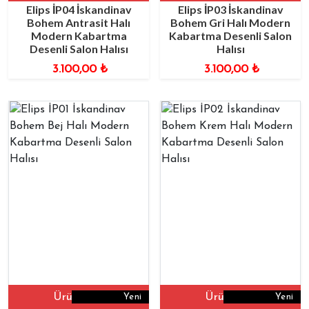
Elips İP04 İskandinav
Elips İP03 İskandinav
Bohem Antrasit Halı
Bohem Gri Halı Modern
Modern Kabartma
Kabartma Desenli Salon
Desenli Salon Halısı
Halısı
3.100,00
₺
3.100,00
₺
Ürüne Git
Ürüne Git
Yeni
Yeni