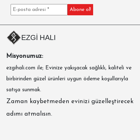
EZGİ HALI
Misyonumuz:
ezgihali.com
ile; Evinize yakışacak sağlıklı, kaliteli ve
birbirinden güzel ürünleri uygun ödeme koşullarıyla
satışa sunmak.
Zaman kaybetmeden evinizi güzelleştirecek
adımı atmalısın.