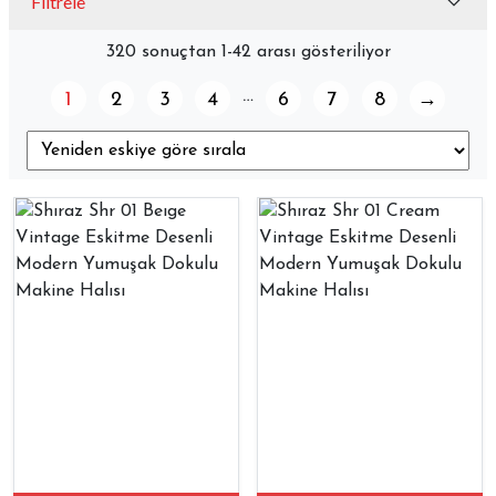
Filtrele
320 sonuçtan 1-42 arası gösteriliyor
…
1
2
3
4
6
7
8
→