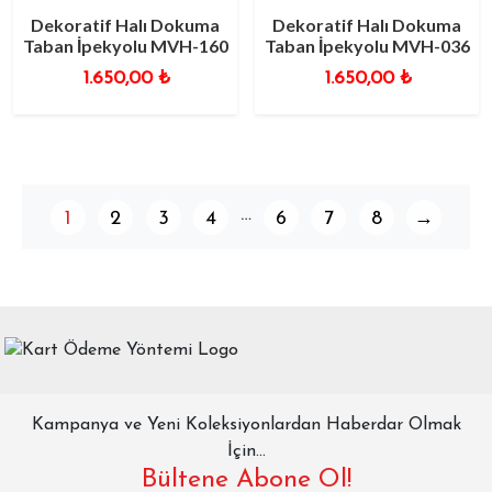
Dekoratif Halı Dokuma
Dekoratif Halı Dokuma
Taban İpekyolu MVH-160
Taban İpekyolu MVH-036
1.650,00
₺
1.650,00
₺
…
1
2
3
4
6
7
8
→
Kampanya ve Yeni Koleksiyonlardan Haberdar Olmak
İçin...
Bültene Abone Ol!