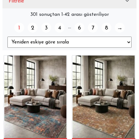
Filtrele
301 sonuçtan 1-42 arası gösteriliyor
…
1
2
3
4
6
7
8
→