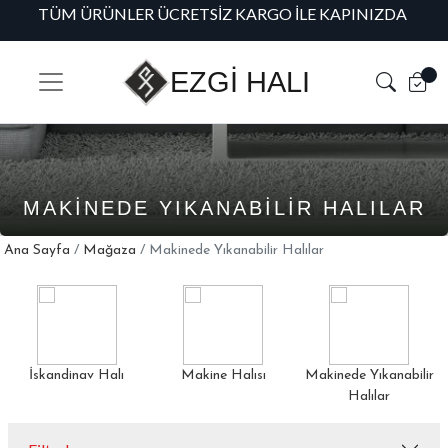
NIZDA
HAVALE/EFT ÖDEMELERINIZDE %5 ÖZEL INDIRIM!
EZGİ HALI
MAKINEDE YIKANABILIR HALILAR
Ana Sayfa
/
Mağaza
/ Makinede Yıkanabilir Halılar
Makine Halısı
Makinede Yıkanabilir
Outlet
Halılar