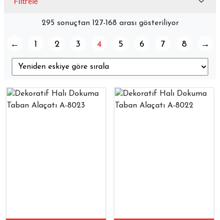
Filtrele
295 sonuçtan 127-168 arası gösteriliyor
←
1
2
3
4
5
6
7
8
→