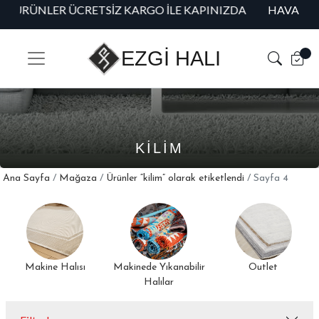
DA
HAVALE/EFT ÖDEMELERINIZDE %5 ÖZEL INDIRIM!
EZGİ HALI
KILIM
Ana Sayfa
/
Mağaza
/
Ürünler “kilim” olarak etiketlendi
/ Sayfa 4
Makine Halısı
Makinede Yıkanabilir
Outlet
Halılar