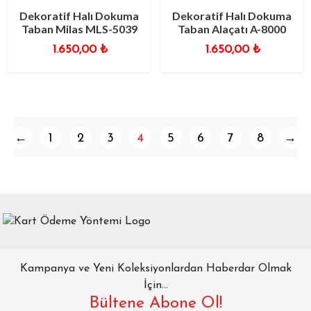
Dekoratif Halı Dokuma
Dekoratif Halı Dokuma
Taban Milas MLS-5039
Taban Alaçatı A-8000
1.650,00
₺
1.650,00
₺
←
1
2
3
4
5
6
7
8
→
Kampanya ve Yeni Koleksiyonlardan Haberdar Olmak
İçin...
Bültene Abone Ol!