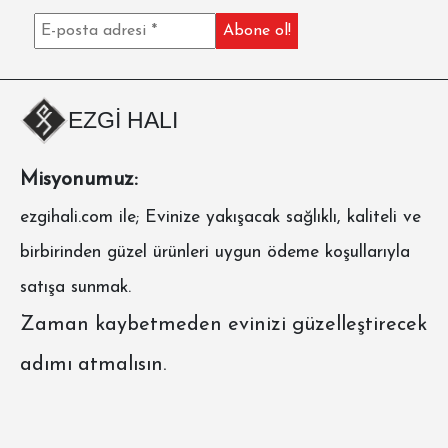
EZGİ HALI
Misyonumuz:
ezgihali.com
ile; Evinize yakışacak sağlıklı, kaliteli ve
birbirinden güzel ürünleri uygun ödeme koşullarıyla
satışa sunmak.
Zaman kaybetmeden evinizi güzelleştirecek
adımı atmalısın.