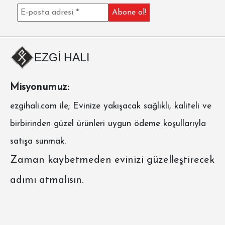
EZGİ HALI
Misyonumuz:
ezgihali.com
ile; Evinize yakışacak sağlıklı, kaliteli ve
birbirinden güzel ürünleri uygun ödeme koşullarıyla
satışa sunmak.
Zaman kaybetmeden evinizi güzelleştirecek
adımı atmalısın.