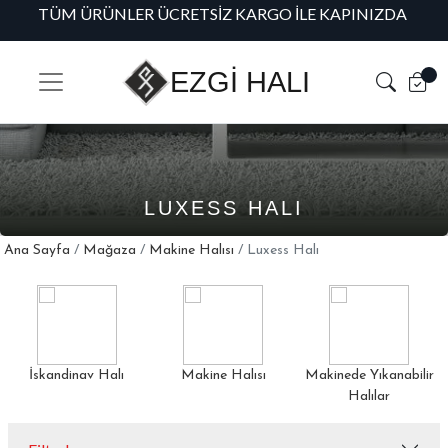
INIZDA
HAVALE/EFT ÖDEMELERINIZDE %5 ÖZEL INDIRIM
EZGİ HALI
LUXESS HALI
Ana Sayfa
/
Mağaza
/
Makine Halısı
/ Luxess Halı
Makine Halısı
Makinede Yıkanabilir
Outlet
Halılar