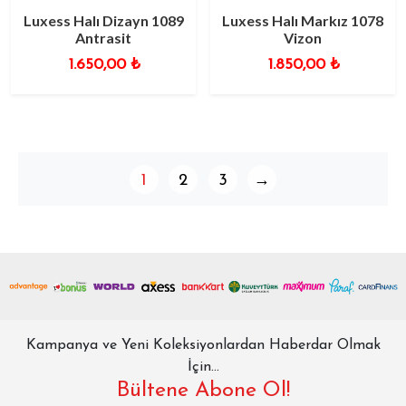
Luxess Halı Dizayn 1089
Luxess Halı Markız 1078
Antrasit
Vizon
1.650,00
₺
1.850,00
₺
1
2
3
→
Kampanya ve Yeni Koleksiyonlardan Haberdar Olmak
İçin...
Bültene Abone Ol!