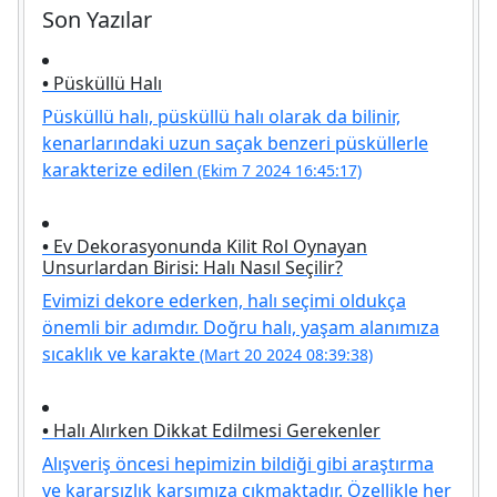
Son Yazılar
•
Püsküllü Halı
Püsküllü halı, püsküllü halı olarak da bilinir,
kenarlarındaki uzun saçak benzeri püsküllerle
karakterize edilen
(Ekim 7 2024 16:45:17)
•
Ev Dekorasyonunda Kilit Rol Oynayan
Unsurlardan Birisi: Halı Nasıl Seçilir?
Evimizi dekore ederken, halı seçimi oldukça
önemli bir adımdır. Doğru halı, yaşam alanımıza
sıcaklık ve karakte
(Mart 20 2024 08:39:38)
•
Halı Alırken Dikkat Edilmesi Gerekenler
Alışveriş öncesi hepimizin bildiği gibi araştırma
ve kararsızlık karşımıza çıkmaktadır. Özellikle her