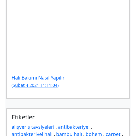
Halı Bakımı Nasıl Yapılır
(Şubat 4 2021 11:11:04)
Etiketler
alışveriş tavsiyeleri
,
antibakteriyel
,
antibakteriyel halı
,
bambu halı
,
bohem
,
carpet
,