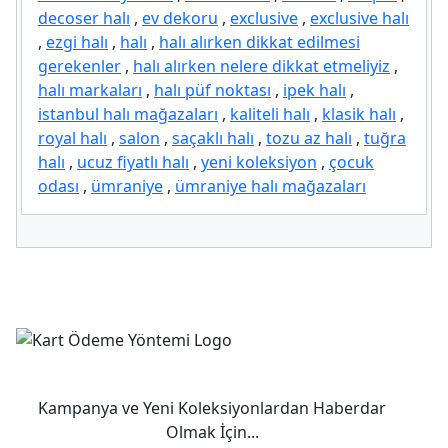
decoser halı
,
ev dekoru
,
exclusive
,
exclusive halı
,
ezgi halı
,
halı
,
halı alırken dikkat edilmesi
gerekenler
,
halı alırken nelere dikkat etmeliyiz
,
halı markaları
,
halı püf noktası
,
ipek halı
,
istanbul halı mağazaları
,
kaliteli halı
,
klasik halı
,
royal halı
,
salon
,
saçaklı halı
,
tozu az halı
,
tuğra
halı
,
ucuz fiyatlı halı
,
yeni koleksiyon
,
çocuk
odası
,
ümraniye
,
ümraniye halı mağazaları
Kampanya ve Yeni Koleksiyonlardan Haberdar
Olmak İçin...