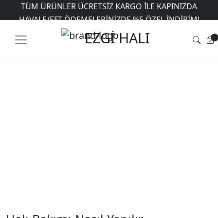
TÜM ÜRÜNLER ÜCRETSIZ KARGO İLE KAPINIZDA
Ana Sayfa
HAVALE/EFT ÖDEMELERINIZDE %5 ÖZEL INDIRIM!
/
Blog
/ Halı Bakımı Nasıl Yapılır
6 AYA VARAN TAKSIT İMKANI
EZGİ HALI