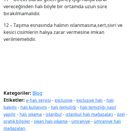
vereceğinden halı böyle bir ortamda uzun süre
bırakılmamalıdır.
12 – Taşıma esnasında halının ıslanmasına,sert,sivri ve
kesici cisimlerin halıya zarar vermesine imkan
verilmemelidir.
Kategoriler:
Blog
Etiketler:
e-halı servisi
-
exclusive
-
exclusive halı
-
halı
bakımı
-
halı kullanımı
-
halı temizliği
-
halı temizliği nasıl
yapılır
-
halı yıkama
-
istanbul
-
istanbul halı mağazaları
-
özel
-
pratik bilgiler
-
swan halı yıkama
-
ümraniye
-
ümraniye halı
mağazaları