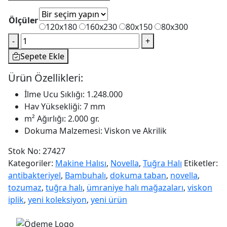
Ölçüler
120x180
160x230
80x150
80x300
Tuğra
-
+
Halı
Sepete Ekle
Novella
NV04
Ürün Özellikleri:
adet
İlme Ucu Sıklığı: 1.248.000
Hav Yüksekliği: 7 mm
m² Ağırlığı: 2.000 gr.
Dokuma Malzemesi: Viskon ve Akrilik
Stok No:
27427
Kategoriler:
Makine Halısı
,
Novella
,
Tuğra Halı
Etiketler:
antibakteriyel
,
Bambuhalı
,
dokuma taban
,
novella
,
tozumaz
,
tuğra halı
,
ümraniye halı mağazaları
,
viskon
iplik
,
yeni koleksiyon
,
yeni ürün