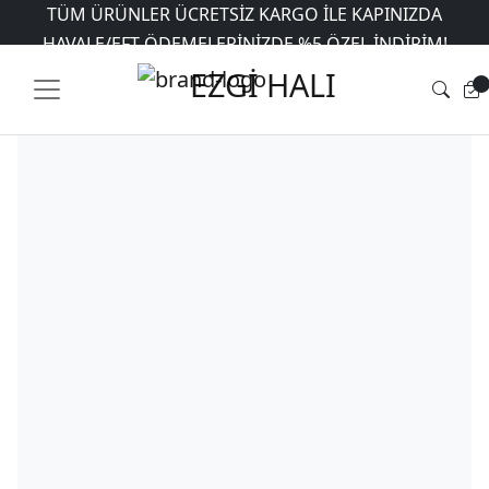
TÜM ÜRÜNLER ÜCRETSIZ KARGO İLE KAPINIZDA
Ana Sayfa
HAVALE/EFT ÖDEMELERINIZDE %5 ÖZEL INDIRIM!
/
Mağaza
/
Makine Halısı
/
Tuğra Halı
/
Novella
/ Tuğra
Halı Novella NV04
6 AYA VARAN TAKSIT İMKANI
EZGİ HALI