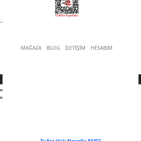
EZGİ HALI ® | Copyright © 2026 | Tüm hakları saklıdır.
MAĞAZA
BLOG
İLETIŞIM
HESABIM
Tuğra Halı Novella NV02