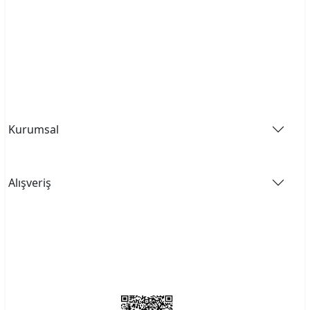
Zaman kaybetmeden evinizi güzelleştirecek
adımı atmalısın.
Kurumsal
Alışveriş
Bizi Takip Edin..