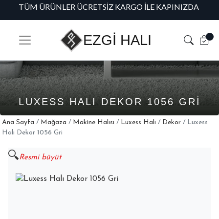
TÜM ÜRÜNLER ÜCRETSIZ KARGO İLE KAPINIZDA
H
EZGİ HALI
LUXESS HALI DEKOR 1056 GRI
Ana Sayfa
/
Mağaza
/
Makine Halısı
/
Luxess Halı
/
Dekor
/ Luxess
Halı Dekor 1056 Gri
🔍