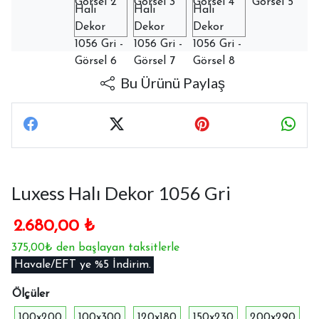
Bu Ürünü Paylaş
Luxess Halı Dekor 1056 Gri
2.680,00
₺
375,00₺ den başlayan taksitlerle
Havale/EFT ye %5 İndirim.
Ölçüler
100x200
100x300
120x180
150x230
200x290