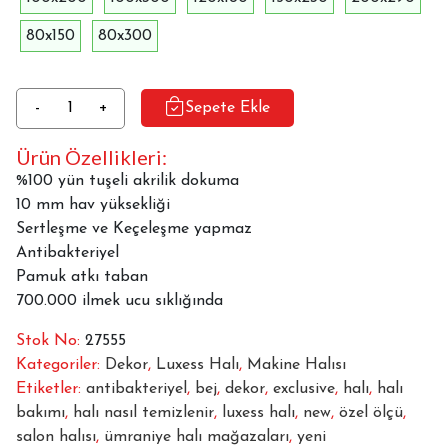
80x150
80x300
Luxess
-
+
Sepete Ekle
Halı
Ürün Özellikleri:
Dekor
1056
%100 yün tuşeli akrilik dokuma
Gri
10 mm hav yüksekliği
adet
Sertleşme ve Keçeleşme yapmaz
Antibakteriyel
Pamuk atkı taban
700.000 ilmek ucu sıklığında
Stok No:
27555
Kategoriler:
Dekor
,
Luxess Halı
,
Makine Halısı
Etiketler:
antibakteriyel
,
bej
,
dekor
,
exclusive
,
halı
,
halı
bakımı
,
halı nasıl temizlenir
,
luxess halı
,
new
,
özel ölçü
,
salon halısı
,
ümraniye halı mağazaları
,
yeni