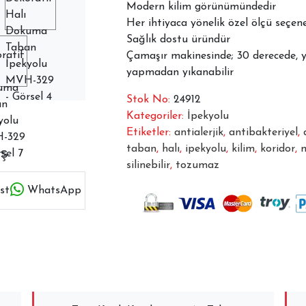
Modern kilim görünümündedir
Her ihtiyaca yönelik özel ölçü seçe
Sağlık dostu üründür
Çamaşır makinesinde; 30 derecede, 
yapmadan yıkanabilir
Stok No:
24912
Kategoriler:
İpekyolu
Etiketler:
antialerjik
,
antibakteriyel
,
taban
,
halı
,
ipekyolu
,
kilim
,
koridor
,
m
aş
silinebilir
,
tozumaz
st
WhatsApp