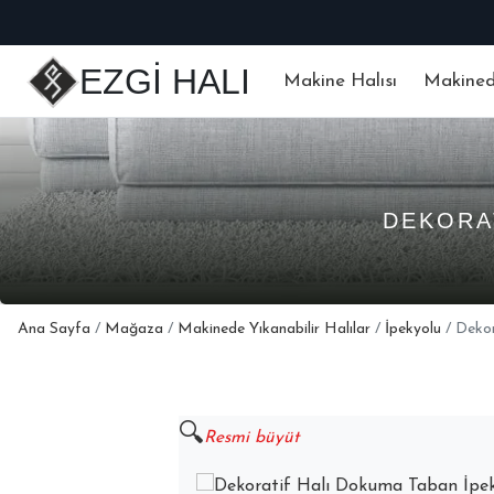
EZGİ HALI
Makine Halısı
Makinede
DEKORA
Ana Sayfa
/
Mağaza
/
Makinede Yıkanabilir Halılar
/
İpekyolu
/ Deko
🔍