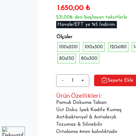
1.650,00
₺
231,00₺ den başlayan taksitlerle
Havale/EFT ye %5 İndirim.
Ölçüler
100x200
100x300
120x180
80x150
80x300
Dekoratif
-
+
Sepete Ekle
Halı
Ürün Özellikleri:
Dokuma
Taban
Pamuk Dokuma Taban
İpekyolu
Üst Doku: İpek Kadife Kumaş
MVH-
Antibakteriyel & Antialerjik
329
Tozumaz & Silinebilir
adet
Ortalama 4mm kalınlıktadır