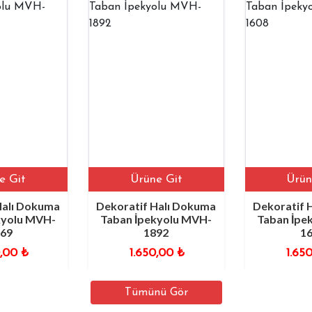
Ürüne Git
Ürüne Git
uma
Dekoratif Halı Dokuma
Dekoratif Halı Dok
H-
Taban İpekyolu MVH-
Taban İpekyolu MV
1892
1608
1.650,00
₺
1.650,00
₺
Tümünü Gör