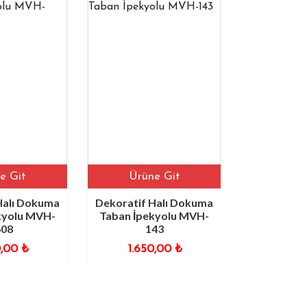
Ürüne Git
Ürüne Git
uma
Dekoratif Halı Dokuma
Dekoratif Halı Dok
H-
Taban İpekyolu MVH-
Taban İpekyolu MV
143
160
1.650,00
₺
1.650,00
₺