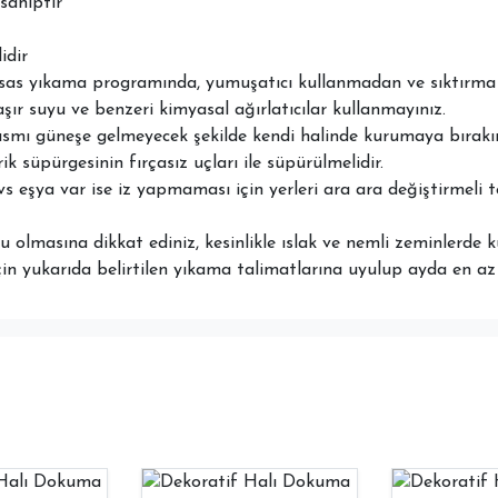
sahiptir
idir
ssas yıkama programında, yumuşatıcı kullanmadan ve sıktırma 
aşır suyu ve benzeri kimyasal ağırlatıcılar kullanmayınız.
ısmı güneşe gelmeyecek şekilde kendi halinde kurumaya bırakın
ik süpürgesinin fırçasız uçları ile süpürülmelidir.
vs eşya var ise iz yapmaması için yerleri ara ara değiştirmeli 
 olmasına dikkat ediniz, kesinlikle ıslak ve nemli zeminlerde k
çin yukarıda belirtilen yıkama talimatlarına uyulup ayda en az b