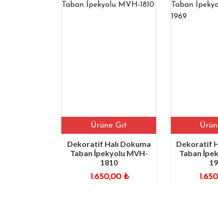
Ürüne Git
Ürüne Git
uma
Dekoratif Halı Dokuma
Dekoratif Halı Dok
H-
Taban İpekyolu MVH-
Taban İpekyolu MV
1810
1969
1.650,00
₺
1.650,00
₺