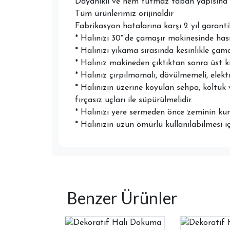
Dayanıklı ve nem tutmaz taban yapısına 
Tüm ürünlerimiz orijinaldir
Fabrikasyon hatalarına karşı 2 yıl garantil
* Halınızı 30°’de çamaşır makinesinde ha
* Halınızı yıkama sırasında kesinlikle çam
* Halınız makineden çıktıktan sonra üst k
* Halınız çırpılmamalı, dövülmemeli, elektr
* Halınızın üzerine koyulan sehpa, koltuk 
fırçasız uçları ile süpürülmelidir.
* Halınızı yere sermeden önce zeminin kuru
* Halınızın uzun ömürlü kullanılabilmesi i
Benzer Ürünler