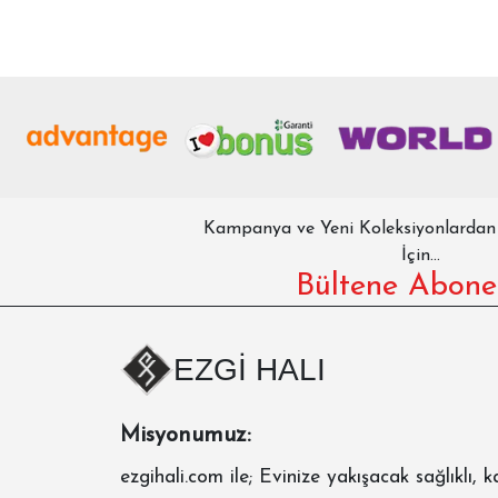
Kampanya ve Yeni Koleksiyonlarda
İçin...
Bültene Abone
EZGİ HALI
Misyonumuz:
ezgihali.com
ile; Evinize yakışacak sağlıklı, ka