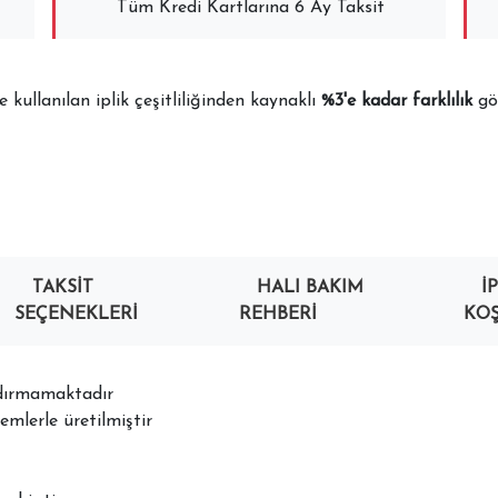
Tüm Kredi Kartlarına 6 Ay Taksit
kullanılan iplik çeşitliliğinden kaynaklı
%3'e kadar farklılık
gös
TAKSIT
HALI BAKIM
İ
SEÇENEKLERI
REHBERI
KOŞ
ndırmamaktadır
mlerle üretilmiştir