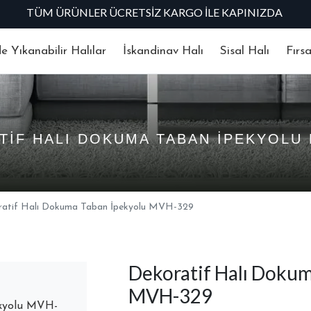
TÜM ÜRÜNLER ÜCRETSIZ KARGO İLE KAPINIZDA
 Yıkanabilir Halılar
İskandinav Halı
Sisal Halı
Fırs
TIF HALI DOKUMA TABAN İPEKYOLU 
ratif Halı Dokuma Taban İpekyolu MVH-329
Dekoratif Halı Dokum
MVH-329