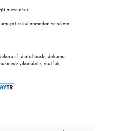
neği mevcuttur
yumuşatıcı kullanmadan ve sıkma
dekoratif
,
dijital baskı
,
dokuma
akinede yıkanabilir
,
mutfak
,