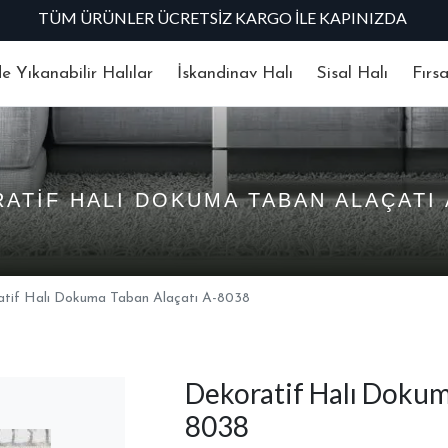
TÜM ÜRÜNLER ÜCRETSIZ KARGO İLE KAPINIZDA
 Yıkanabilir Halılar
İskandinav Halı
Sisal Halı
Fırs
ATIF HALI DOKUMA TABAN ALAÇATI 
atif Halı Dokuma Taban Alaçatı A-8038
Dekoratif Halı Dokum
8038