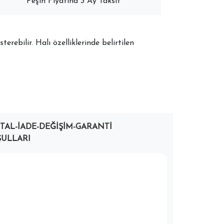
Peşin Fiyatına 3 Ay Taksit
terebilir. Halı özelliklerinde belirtilen
PTAL-İADE-DEĞIŞIM-GARANTI
ULLARI