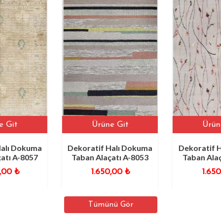
Ürüne Git
Ürüne Git
Dekoratif Halı Dokuma
Dekoratif Halı Dokuma
Taban Alaçatı A-8053
Taban Alaçatı A-8014
1.650,00
₺
1.650,00
₺
Tümünü Gör