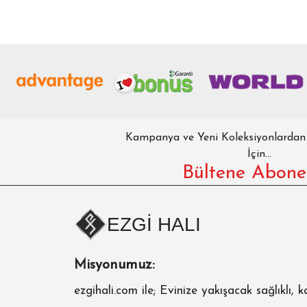
Kampanya ve Yeni Koleksiyonlarda
İçin...
Bültene Abone
EZGİ HALI
Misyonumuz:
ezgihali.com
ile; Evinize yakışacak sağlıklı, ka