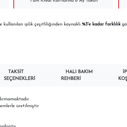
Tüm Kredi Kartlarına 6 Ay Taksit
kullanılan iplik çeşitliliğinden kaynaklı
%3'e kadar farklılık
gös
TAKSIT
HALI BAKIM
İ
SEÇENEKLERI
REHBERI
KOŞ
ndırmamaktadır
mlerle üretilmiştir
sahiptir