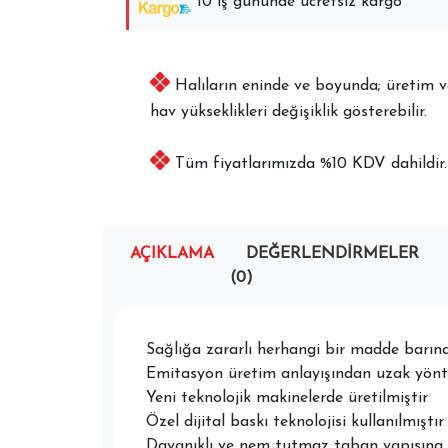
10 iş gününde ücretsiz kargo
Halıların eninde ve boyunda; üretim ve 
hav yükseklikleri değişiklik gösterebilir.
Tüm fiyatlarımızda %10 KDV dahildir.
AÇIKLAMA
DEĞERLENDIRMELER
(0)
Sağlığa zararlı herhangi bir madde barı
Emitasyon üretim anlayışından uzak yönte
Yeni teknolojik makinelerde üretilmiştir
Özel dijital baskı teknolojisi kullanılmıştır
Dayanıklı ve nem tutmaz taban yapısına 