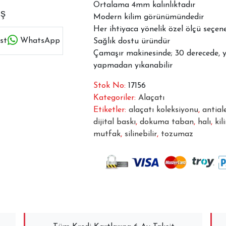
Ortalama 4mm kalınlıktadır
aş
Modern kilim görünümündedir
Her ihtiyaca yönelik özel ölçü seçe
st
WhatsApp
Sağlık dostu üründür
Çamaşır makinesinde; 30 derecede, 
yapmadan yıkanabilir
Stok No:
17156
Kategoriler:
Alaçatı
Etiketler:
alaçatı koleksiyonu
,
antiale
dijital baskı
,
dokuma taban
,
halı
,
kil
mutfak
,
silinebilir
,
tozumaz