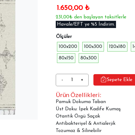
1.650,00
₺
231,00₺ den başlayan taksitlerle
Havale/EFT ye %5 İndirim.
Ölçüler
100x200
100x300
120x180
80x150
80x300
Dekoratif
-
+
Sepete Ekle
Halı
Ürün Özellikleri:
Dokuma
Taban
Pamuk Dokuma Taban
Alaçatı
Üst Doku: İpek Kadife Kumaş
A-
Otantik Örgü Saçak
8038
Antibakteriyel & Antialerjik
adet
Tozumaz & Silinebilir