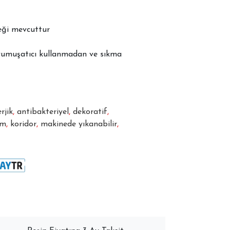
neği mevcuttur
yumuşatıcı kullanmadan ve sıkma
rjik
,
antibakteriyel
,
dekoratif
,
im
,
koridor
,
makinede yıkanabilir
,