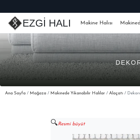
EZGİ HALI
Makine Halısı
Makinede
DEKOR
Ana Sayfa
/
Mağaza
/
Makinede Yıkanabilir Halılar
/
Alaçatı
/ Dekor
🔍