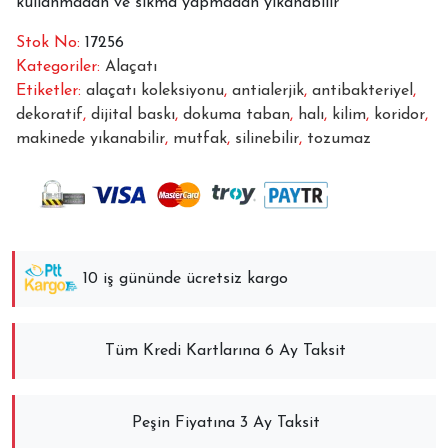
kullanmadan ve sıkma yapmadan yıkanabilir
Stok No:
17256
Kategoriler:
Alaçatı
Etiketler:
alaçatı koleksiyonu
,
antialerjik
,
antibakteriyel
,
dekoratif
,
dijital baskı
,
dokuma taban
,
halı
,
kilim
,
koridor
,
makinede yıkanabilir
,
mutfak
,
silinebilir
,
tozumaz
10 iş gününde ücretsiz kargo
Tüm Kredi Kartlarına 6 Ay Taksit
Peşin Fiyatına 3 Ay Taksit