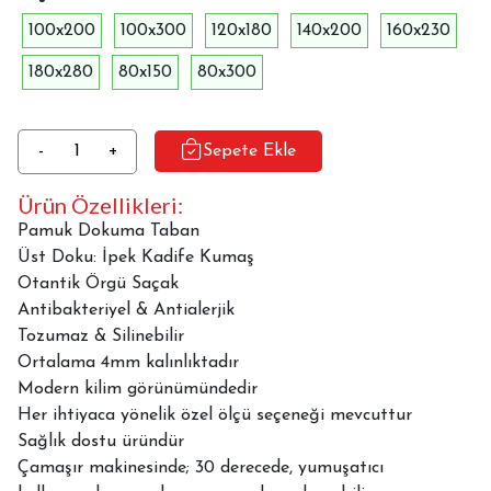
100x200
100x300
120x180
140x200
160x230
180x280
80x150
80x300
Dekoratif
-
+
Sepete Ekle
Halı
Ürün Özellikleri:
Dokuma
Taban
Pamuk Dokuma Taban
Alaçatı
Üst Doku: İpek Kadife Kumaş
A-
Otantik Örgü Saçak
8048
Antibakteriyel & Antialerjik
adet
Tozumaz & Silinebilir
Ortalama 4mm kalınlıktadır
Modern kilim görünümündedir
Her ihtiyaca yönelik özel ölçü seçeneği mevcuttur
Sağlık dostu üründür
Çamaşır makinesinde; 30 derecede, yumuşatıcı