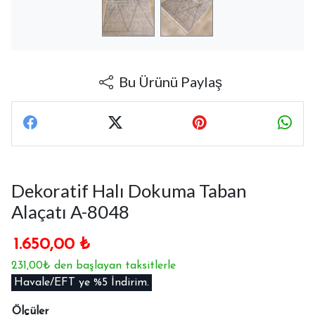
Bu Ürünü Paylaş
Dekoratif Halı Dokuma Taban
Alaçatı A-8048
1.650,00
₺
231,00₺ den başlayan taksitlerle
Havale/EFT ye %5 İndirim.
Ölçüler