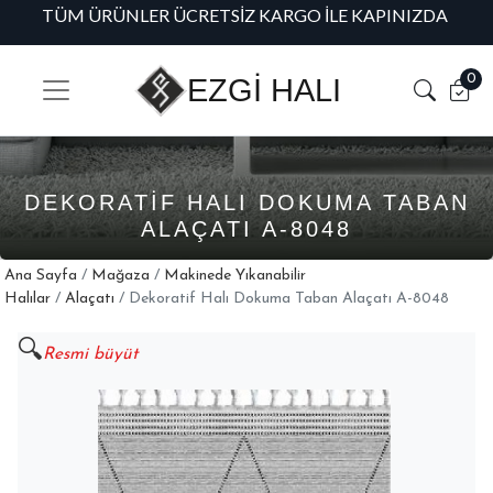
TÜM ÜRÜNLER ÜCRETSIZ KARGO İLE KAPINIZDA
H
0
EZGİ HALI
DEKORATIF HALI DOKUMA TABAN
ALAÇATI A-8048
Ana Sayfa
/
Mağaza
/
Makinede Yıkanabilir
Halılar
/
Alaçatı
/ Dekoratif Halı Dokuma Taban Alaçatı A-8048
🔍