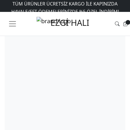
TÜM ÜRÜNLER ÜCRETSIZ KARGO İLE KAPINIZDA
Ana Sayfa
HAVALE/EFT ÖDEMELERINIZDE %5 ÖZEL INDIRIM!
/
Mağaza
/
Makinede Yıkanabilir
Halılar
/
Alaçatı
/ Dekoratif Halı Dokuma Taban Alaçatı A-8040
6 AYA VARAN TAKSIT İMKANI
EZGİ HALI