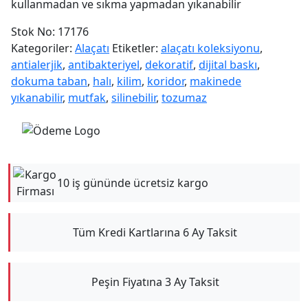
kullanmadan ve sıkma yapmadan yıkanabilir
Stok No:
17176
Kategoriler:
Alaçatı
Etiketler:
alaçatı koleksiyonu
,
antialerjik
,
antibakteriyel
,
dekoratif
,
dijital baskı
,
dokuma taban
,
halı
,
kilim
,
koridor
,
makinede
yıkanabilir
,
mutfak
,
silinebilir
,
tozumaz
10 iş gününde ücretsiz kargo
Tüm Kredi Kartlarına 6 Ay Taksit
Peşin Fiyatına 3 Ay Taksit