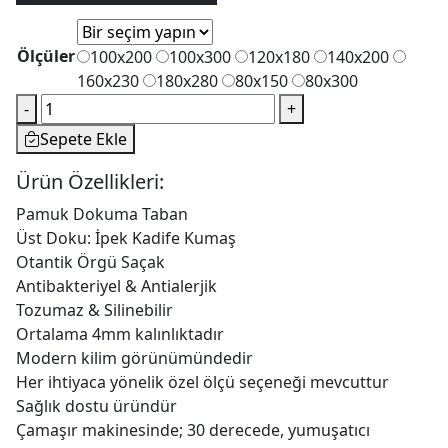
Ölçüler
100x200
100x300
120x180
140x200
160x230
180x280
80x150
80x300
Dekoratif
-
+
Halı
Sepete Ekle
Dokuma
Taban
Ürün Özellikleri:
Alaçatı
Pamuk Dokuma Taban
A-
Üst Doku: İpek Kadife Kumaş
8040
Otantik Örgü Saçak
adet
Antibakteriyel & Antialerjik
Tozumaz & Silinebilir
Ortalama 4mm kalınlıktadır
Modern kilim görünümündedir
Her ihtiyaca yönelik özel ölçü seçeneği mevcuttur
Sağlık dostu üründür
Çamaşır makinesinde; 30 derecede, yumuşatıcı