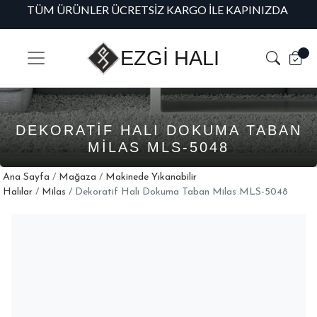
TÜM ÜRÜNLER ÜCRETSIZ KARGO İLE KAPINIZDA
H
EZGİ HALI
DEKORATIF HALI DOKUMA TABAN
MILAS MLS-5048
Ana Sayfa
/
Mağaza
/
Makinede Yıkanabilir
Halılar
/
Milas
/ Dekoratif Halı Dokuma Taban Milas MLS-5048