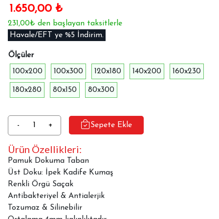
1.650,00
₺
231,00₺ den başlayan taksitlerle
Havale/EFT ye %5 İndirim.
Ölçüler
100x200
100x300
120x180
140x200
160x230
180x280
80x150
80x300
Dekoratif
-
+
Sepete Ekle
Halı
Ürün Özellikleri:
Dokuma
Taban
Pamuk Dokuma Taban
Milas
Üst Doku: İpek Kadife Kumaş
MLS-
Renkli Örgü Saçak
5048
Antibakteriyel & Antialerjik
adet
Tozumaz & Silinebilir