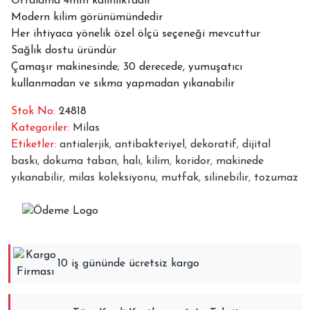
Ortalama 4mm kalınlıktadır
Modern kilim görünümündedir
Her ihtiyaca yönelik özel ölçü seçeneği mevcuttur
Sağlık dostu üründür
Çamaşır makinesinde; 30 derecede, yumuşatıcı
kullanmadan ve sıkma yapmadan yıkanabilir
Stok No:
24818
Kategoriler:
Milas
Etiketler:
antialerjik
,
antibakteriyel
,
dekoratif
,
dijital
baskı
,
dokuma taban
,
halı
,
kilim
,
koridor
,
makinede
yıkanabilir
,
milas koleksiyonu
,
mutfak
,
silinebilir
,
tozumaz
10 iş gününde ücretsiz kargo