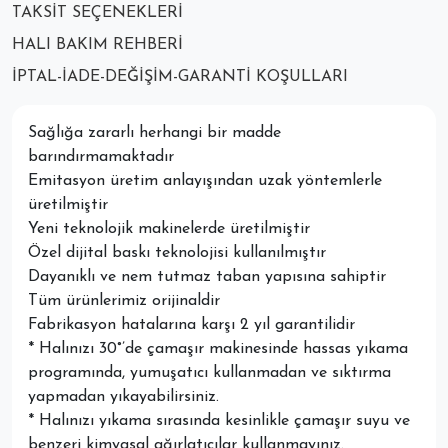
TAKSIT SEÇENEKLERI
HALI BAKIM REHBERI
İPTAL-İADE-DEĞIŞIM-GARANTI KOŞULLARI
Sağlığa zararlı herhangi bir madde
barındırmamaktadır
Emitasyon üretim anlayışından uzak yöntemlerle
üretilmiştir
Yeni teknolojik makinelerde üretilmiştir
Özel dijital baskı teknolojisi kullanılmıştır
Dayanıklı ve nem tutmaz taban yapısına sahiptir
Tüm ürünlerimiz orijinaldir
Fabrikasyon hatalarına karşı 2 yıl garantilidir
* Halınızı 30°’de çamaşır makinesinde hassas yıkama
programında, yumuşatıcı kullanmadan ve sıktırma
yapmadan yıkayabilirsiniz.
* Halınızı yıkama sırasında kesinlikle çamaşır suyu ve
benzeri kimyasal ağırlatıcılar kullanmayınız.