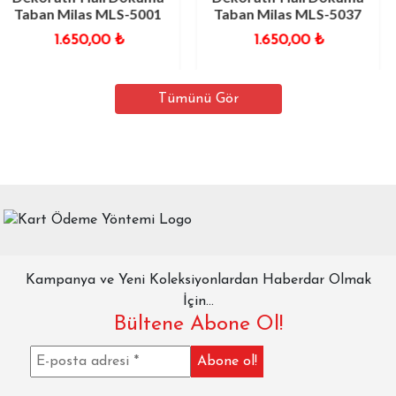
ilas MLS-5001
Taban Milas MLS-5037
Taban 
.650,00
₺
1.650,00
₺
1
Tümünü Gör
Kampanya ve Yeni Koleksiyonlardan Haberdar Olmak
İçin...
Bültene Abone Ol!