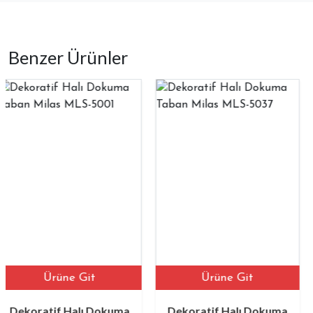
Benzer Ürünler
rüne Git
Ürüne Git
Ü
if Halı Dokuma
Dekoratif Halı Dokuma
Dekorat