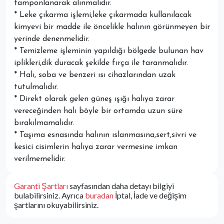
tamponlanarak alınmalıdır.
* Leke çıkarma işlemi,leke çıkarmada kullanılacak
kimyevi bir madde ile öncelikle halının görünmeyen bir
yerinde denenmelidir.
* Temizleme işleminin yapıldığı bölgede bulunan hav
iplikleri,dik duracak şekilde fırça ile taranmalıdır.
* Halı, soba ve benzeri ısı cihazlarından uzak
tutulmalıdır.
* Direkt olarak gelen güneş ışığı halıya zarar
vereceğinden halı böyle bir ortamda uzun süre
bırakılmamalıdır.
* Taşıma esnasında halının ıslanmasına,sert,sivri ve
kesici cisimlerin halıya zarar vermesine imkan
verilmemelidir.
Garanti Şartları
sayfasından daha detayı bilgiyi
bulabilirsiniz. Ayrıca
buradan
İptal, İade ve değişim
şartlarını okuyabilirsiniz.