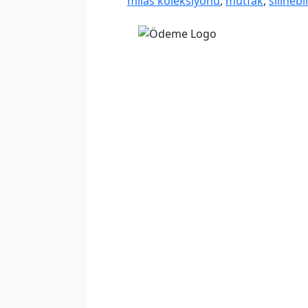
milas koleksiyonu
,
mutfak
,
silinebil