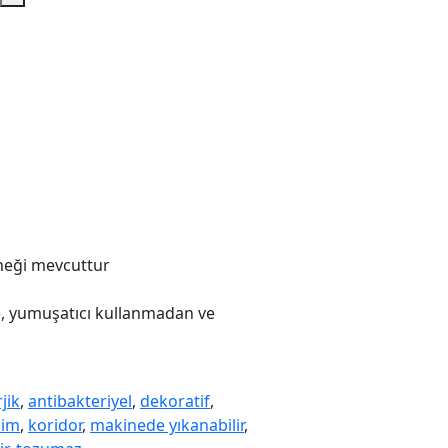
eneği mevcuttur
, yumuşatıcı kullanmadan ve
jik
,
antibakteriyel
,
dekoratif
,
lim
,
koridor
,
makinede yıkanabilir
,