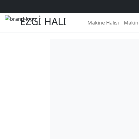
Ana Sayfa
/
Mağaza
/
Makinede Yıkanabilir Halılar
/
Milas
/ Deko
EZGİ HALI
Makine Halısı
Makine