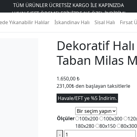
TÜM ÜRÜNLER ÜCRETSIZ KARGO İLE KAPINIZDA
HAVALE/EFT ÖDEMELERINIZDE %5 ÖZEL INDIRIM!
ratif Halı Dokuma Taban Milas MLS-5097
6 AYA VARAN TAKSIT İMKANI
de Yıkanabilir Halılar
İskandinav Halı
Sisal Halı
Fırsat 
Dekoratif Hal
Taban Milas 
1.650,00
₺
231,00₺ den başlayan taksitlerle
Havale/EFT ye %5 İndirim.
Ölçüler
100x200
100x300
120
180x280
80x150
80x300
Dekoratif
-