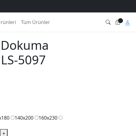
Ürünleri
Tüm Ürünler
ı Dokuma
MLS-5097
x180
140x200
160x230
+