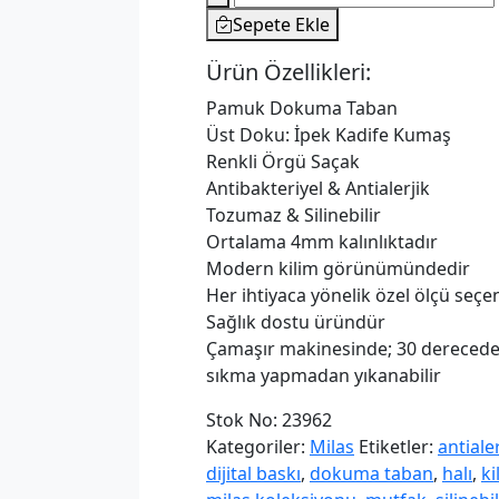
Halı
Sepete Ekle
Dokuma
Taban
Ürün Özellikleri:
Milas
Pamuk Dokuma Taban
MLS-
Üst Doku: İpek Kadife Kumaş
5097
Renkli Örgü Saçak
adet
Antibakteriyel & Antialerjik
Tozumaz & Silinebilir
Ortalama 4mm kalınlıktadır
Modern kilim görünümündedir
Her ihtiyaca yönelik özel ölçü seç
Sağlık dostu üründür
Çamaşır makinesinde; 30 derecede
sıkma yapmadan yıkanabilir
Stok No:
23962
Kategoriler:
Milas
Etiketler:
antialer
dijital baskı
,
dokuma taban
,
halı
,
ki