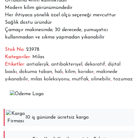
Ortalama 4mm kalınlıktadır
Modern kilim görünümündedir
Her ihtiyaca yönelik özel ölçü seçeneği mevcuttur
Sağlık dostu üründür
Çamaşır makinesinde; 30 derecede, yumuşatıcı
kullanmadan ve sıkma yapmadan yıkanabilir
Stok No:
23978
Kategoriler:
Milas
Etiketler:
antialerjik
,
antibakteriyel
,
dekoratif
,
dijital
baskı
,
dokuma taban
,
halı
,
kilim
,
koridor
,
makinede
yıkanabilir
,
milas koleksiyonu
,
mutfak
,
silinebilir
,
tozumaz
10 iş gününde ücretsiz kargo