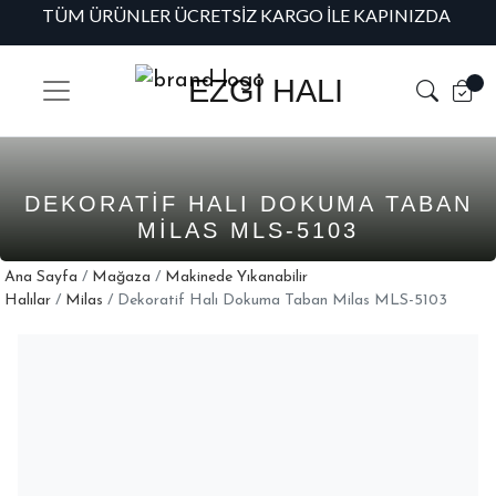
TÜM ÜRÜNLER ÜCRETSIZ KARGO İLE KAPINIZDA
H
EZGİ HALI
DEKORATIF HALI DOKUMA TABAN
MILAS MLS-5103
Ana Sayfa
/
Mağaza
/
Makinede Yıkanabilir
Halılar
/
Milas
/ Dekoratif Halı Dokuma Taban Milas MLS-5103