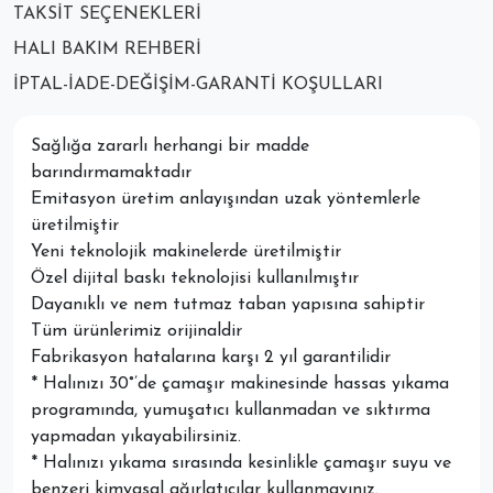
TAKSIT SEÇENEKLERI
HALI BAKIM REHBERI
İPTAL-İADE-DEĞIŞIM-GARANTI KOŞULLARI
Sağlığa zararlı herhangi bir madde
barındırmamaktadır
Emitasyon üretim anlayışından uzak yöntemlerle
üretilmiştir
Yeni teknolojik makinelerde üretilmiştir
Özel dijital baskı teknolojisi kullanılmıştır
Dayanıklı ve nem tutmaz taban yapısına sahiptir
Tüm ürünlerimiz orijinaldir
Fabrikasyon hatalarına karşı 2 yıl garantilidir
* Halınızı 30°’de çamaşır makinesinde hassas yıkama
programında, yumuşatıcı kullanmadan ve sıktırma
yapmadan yıkayabilirsiniz.
* Halınızı yıkama sırasında kesinlikle çamaşır suyu ve
benzeri kimyasal ağırlatıcılar kullanmayınız.