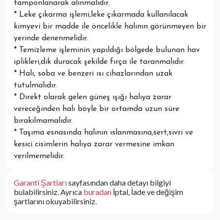
tamponlanarak alınmalıdır.
* Leke çıkarma işlemi,leke çıkarmada kullanılacak
kimyevi bir madde ile öncelikle halının görünmeyen bir
yerinde denenmelidir.
* Temizleme işleminin yapıldığı bölgede bulunan hav
iplikleri,dik duracak şekilde fırça ile taranmalıdır.
* Halı, soba ve benzeri ısı cihazlarından uzak
tutulmalıdır.
* Direkt olarak gelen güneş ışığı halıya zarar
vereceğinden halı böyle bir ortamda uzun süre
bırakılmamalıdır.
* Taşıma esnasında halının ıslanmasına,sert,sivri ve
kesici cisimlerin halıya zarar vermesine imkan
verilmemelidir.
Garanti Şartları
sayfasından daha detayı bilgiyi
bulabilirsiniz. Ayrıca
buradan
İptal, İade ve değişim
şartlarını okuyabilirsiniz.