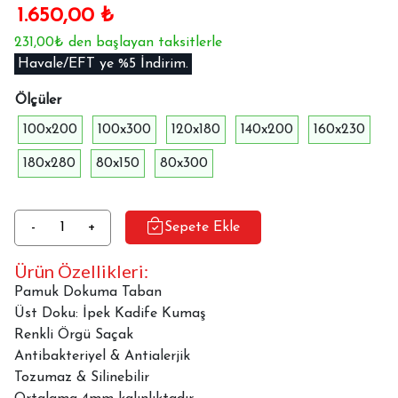
1.650,00
₺
231,00₺ den başlayan taksitlerle
Havale/EFT ye %5 İndirim.
Ölçüler
100x200
100x300
120x180
140x200
160x230
180x280
80x150
80x300
Dekoratif
-
+
Sepete Ekle
Halı
Ürün Özellikleri:
Dokuma
Taban
Pamuk Dokuma Taban
Milas
Üst Doku: İpek Kadife Kumaş
MLS-
Renkli Örgü Saçak
5103
Antibakteriyel & Antialerjik
adet
Tozumaz & Silinebilir