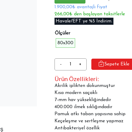
1.900,00₺ avantajlı fiyat
266,00₺ den başlayan taksitlerle
Havale/EFT ye %5 İndirim.
Ölçüler
80x300
Jusco
-
+
Sepete Ekle
Halı
Ürün Özellikleri:
Summer
032A
Akrilik iplikten dokunmuştur
adet
Kısa modern saçaklı
7-mm hav yüksekliğindedir
400.000 ilmek sıklığındadır
Pamuk atkı taban yapısına sahip
Keçeleşme ve sertleşme yapmaz
aş
Antibakteriyel özellik