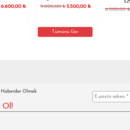
12900
0,00
₺
11.000,00
₺
5.500,00
₺
6.000,00
₺
3.0
Tümünü Gör
n Haberdar Olmak
 Ol!