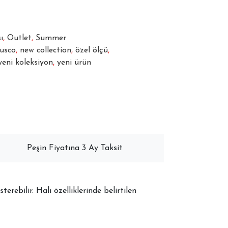
ı
,
Outlet
,
Summer
jusco
,
new collection
,
özel ölçü
,
yeni koleksiyon
,
yeni ürün
Peşin Fiyatına 3 Ay Taksit
terebilir. Halı özelliklerinde belirtilen