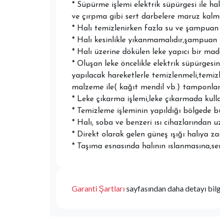
* Süpürme işlemi elektrik süpürgesi ile ha
ve çırpma gibi sert darbelere maruz kalm
* Halı temizlenirken fazla su ve şampuan 
* Halı kesinlikle yıkanmamalıdır,şampuan il
* Halı üzerine dökülen leke yapıcı bir ma
* Oluşan leke öncelikle elektrik süpürge
yapılacak hareketlerle temizlenmeli,temiz
malzeme ile( kağıt mendil vb.) tamponlan
* Leke çıkarma işlemi,leke çıkarmada kull
* Temizleme işleminin yapıldığı bölgede bul
* Halı, soba ve benzeri ısı cihazlarından u
* Direkt olarak gelen güneş ışığı halıya z
* Taşıma esnasında halının ıslanmasına,sert
Garanti Şartları
sayfasından daha detayı bilgi