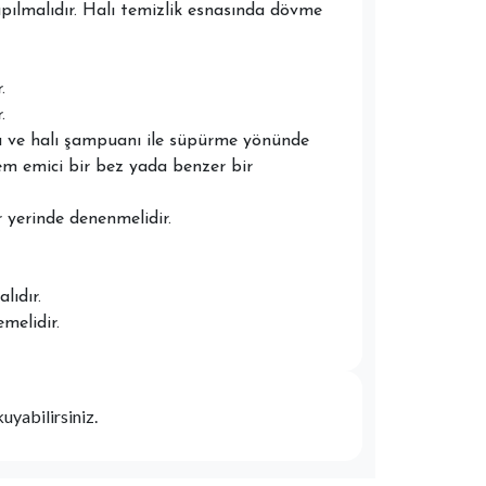
apılmalıdır. Halı temizlik esnasında dövme
.
.
su ve halı şampuanı ile süpürme yönünde
em emici bir bez yada benzer bir
 yerinde denenmelidir.
lıdır.
melidir.
kuyabilirsiniz.