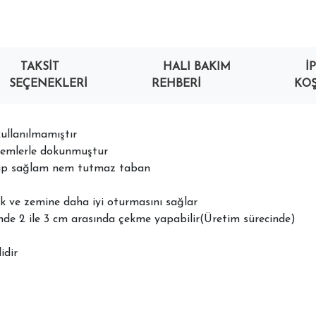
TAKSIT
HALI BAKIM
İ
SEÇENEKLERI
REHBERI
KOŞ
ullanılmamıştır
temlerle dokunmuştur
lup sağlam nem tutmaz taban
k ve zemine daha iyi oturmasını sağlar
nde 2 ile 3 cm arasında çekme yapabilir(Üretim sürecinde)
idir