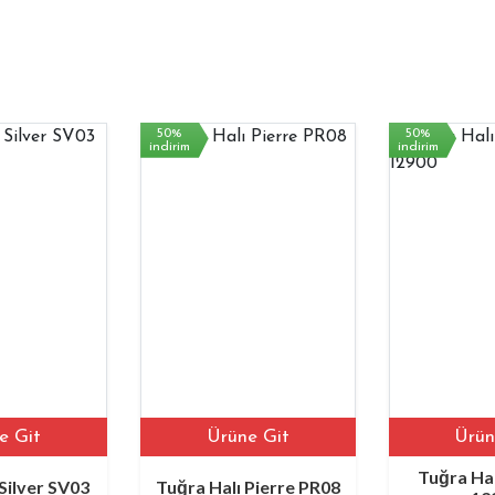
50%
50%
indirim
indirim
Ürüne Git
Ürüne Git
Tuğra Halı Ma
r SV03
Tuğra Halı Pierre PR08