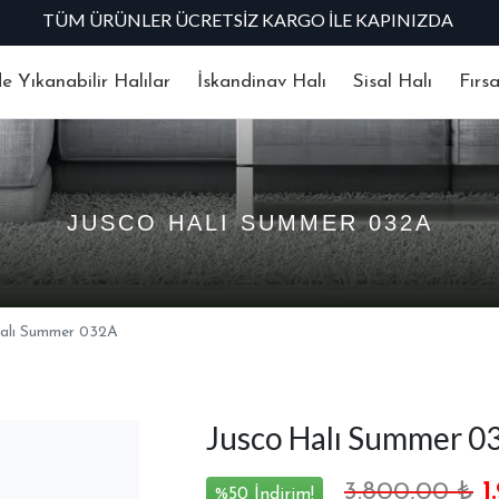
TÜM ÜRÜNLER ÜCRETSIZ KARGO İLE KAPINIZDA
 Yıkanabilir Halılar
İskandinav Halı
Sisal Halı
Fırs
JUSCO HALI SUMMER 032A
Halı Summer 032A
Jusco Halı Summer 0
3.800,00
₺
1
%50 İndirim!