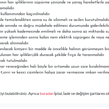
lının hav ipliklerinin süpürme yönünde ve yavaş hareketlerle y
amalıdır.
kullanımından kaçınılmalıdır.
e temizlendikten sonra su ile silinmeli ve acilen kurutulmalıdır
dde anında ve doğru müdahale edilmesi durumunda giderilebilir
sinin yüksek kademesinde emilmeli ve daha sonra az miktarda 
leme işleminden sonra kalan nem elektrik süpürgesi ile veya n
arak alınmalıdır.
anılacak kimyevi bir madde ile öncelikle halının görünmeyen bir
unan hav iplikleri,dik duracak şekilde fırça ile taranmalıdır.
zak tutulmalıdır.
arar vereceğinden halı böyle bir ortamda uzun süre bırakılmama
,sivri ve kesici cisimlerin halıya zarar vermesine imkan verilme
yi bulabilirsiniz. Ayrıca
buradan
İptal, İade ve değişim şartlarını o