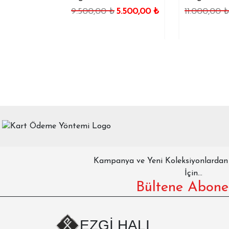
9.500,00
₺
5.500,00
₺
11.000,00
₺
6.60
0,00
₺
Kampanya ve Yeni Koleksiyonlarda
İçin...
Bültene Abone
EZGİ HALI