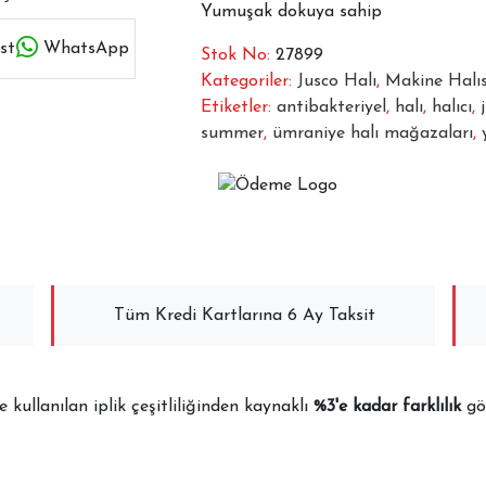
Yumuşak dokuya sahip
st
WhatsApp
Stok No:
27899
Kategoriler:
Jusco Halı
,
Makine Halıs
Etiketler:
antibakteriyel
,
halı
,
halıcı
,
summer
,
ümraniye halı mağazaları
,
Tüm Kredi Kartlarına 6 Ay Taksit
kullanılan iplik çeşitliliğinden kaynaklı
%3'e kadar farklılık
gös