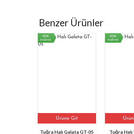
Benzer Ürünler
42%
40%
indirim
indirim
Ürüne Git
Ürüne Git
beyn
Tuğra Halı Galata GT-05
Tuğra Halı Silve