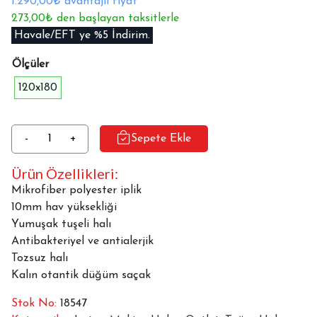
1.290,00₺ avantajlı fiyat
273,00₺ den başlayan taksitlerle
Havale/EFT ye %5 İndirim.
Ölçüler
120x180
Tuğra
-
+
Sepete Ekle
Halı
Ürün Özellikleri:
Lotus
15201
Mikrofiber polyester iplik
adet
10mm hav yüksekliği
Yumuşak tuşeli halı
Antibakteriyel ve antialerjik
Tozsuz halı
Kalın otantik düğüm saçak
Stok No:
18547