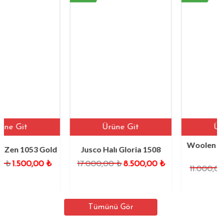
Ürüne Git
Ürüne Git
Woolen Halı Milano
3 Gold
Jusco Halı Gloria 1508
Bej
00
₺
17.000,00
₺
8.500,00
₺
11.000,00
₺
4.400
Tümünü Gör