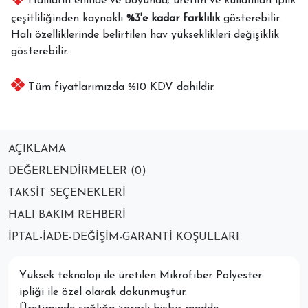
Halıların eninde ve boyunda; üretim ve kullanılan iplik
çeşitliliğinden kaynaklı
%3'e kadar farklılık
gösterebilir.
Halı özelliklerinde belirtilen hav yükseklikleri değişiklik
gösterebilir.
Tüm fiyatlarımızda %10 KDV dahildir.
AÇIKLAMA
DEĞERLENDIRMELER (0)
TAKSIT SEÇENEKLERI
HALI BAKIM REHBERI
İPTAL-İADE-DEĞIŞIM-GARANTI KOŞULLARI
Yüksek teknoloji ile üretilen Mikrofiber Polyester
ipliği ile özel olarak dokunmuştur.