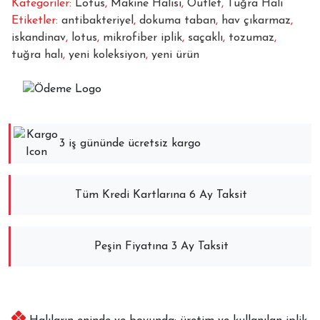
Kategoriler:
Lotus
,
Makine Halısı
,
Outlet
,
Tuğra Halı
Etiketler:
antibakteriyel
,
dokuma taban
,
hav çıkarmaz
,
iskandinav
,
lotus
,
mikrofiber iplik
,
saçaklı
,
tozumaz
,
tuğra halı
,
yeni koleksiyon
,
yeni ürün
3 iş gününde ücretsiz kargo
Tüm Kredi Kartlarına 6 Ay Taksit
Peşin Fiyatına 3 Ay Taksit