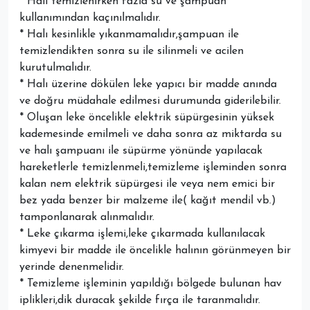
* Halı temizlenirken fazla su ve şampuan
kullanımından kaçınılmalıdır.
* Halı kesinlikle yıkanmamalıdır,şampuan ile
temizlendikten sonra su ile silinmeli ve acilen
kurutulmalıdır.
* Halı üzerine dökülen leke yapıcı bir madde anında
ve doğru müdahale edilmesi durumunda giderilebilir.
* Oluşan leke öncelikle elektrik süpürgesinin yüksek
kademesinde emilmeli ve daha sonra az miktarda su
ve halı şampuanı ile süpürme yönünde yapılacak
hareketlerle temizlenmeli,temizleme işleminden sonra
kalan nem elektrik süpürgesi ile veya nem emici bir
bez yada benzer bir malzeme ile( kağıt mendil vb.)
tamponlanarak alınmalıdır.
* Leke çıkarma işlemi,leke çıkarmada kullanılacak
kimyevi bir madde ile öncelikle halının görünmeyen bir
yerinde denenmelidir.
* Temizleme işleminin yapıldığı bölgede bulunan hav
iplikleri,dik duracak şekilde fırça ile taranmalıdır.