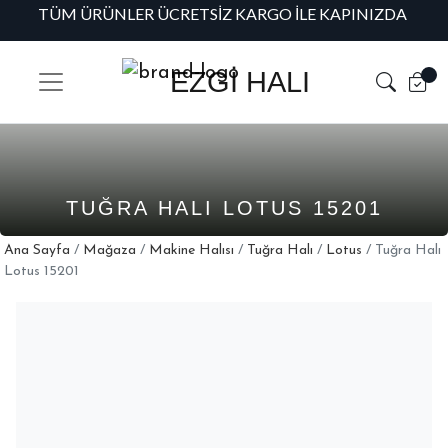
TÜM ÜRÜNLER ÜCRETSIZ KARGO İLE KAPINIZDA
H
EZGİ HALI
TUĞRA HALI LOTUS 15201
Ana Sayfa
/
Mağaza
/
Makine Halısı
/
Tuğra Halı
/
Lotus
/ Tuğra Halı
Lotus 15201