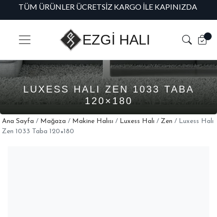
TÜM ÜRÜNLER ÜCRETSIZ KARGO İLE KAPINIZDA
H
EZGİ HALI
LUXESS HALI ZEN 1033 TABA
120×180
Ana Sayfa
/
Mağaza
/
Makine Halısı
/
Luxess Halı
/
Zen
/ Luxess Halı
Zen 1033 Taba 120×180