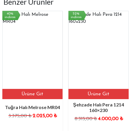
Benzer Ürünler
40%
52%
dirim
indirim
i
Ürüne Git
Ürüne Git
Şehzade Halı Pera 1214
uğra Halı Melrose MR04
160×230
3.375,00
₺
2.025,00
₺
Orijinal
Şu
8.315,00
₺
4.000,00
₺
fiyat:
andaki