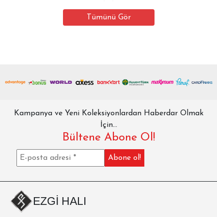
8.315,00 ₺.
fiyat:
4.000,00 ₺.
Tümünü Gör
Kampanya ve Yeni Koleksiyonlardan Haberdar Olmak
İçin...
Bültene Abone Ol!
EZGİ HALI