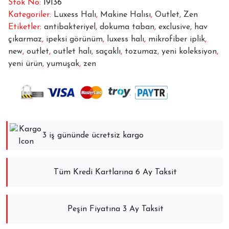
Stok No:
19136
Kategoriler:
Luxess Halı
,
Makine Halısı
,
Outlet
,
Zen
Etiketler:
antibakteriyel
,
dokuma taban
,
exclusive
,
hav
çıkarmaz
,
ipeksi görünüm
,
luxess halı
,
mikrofiber iplik
,
new
,
outlet
,
outlet halı
,
saçaklı
,
tozumaz
,
yeni koleksiyon
,
yeni ürün
,
yumuşak
,
zen
3 iş gününde ücretsiz kargo
Tüm Kredi Kartlarına 6 Ay Taksit
Peşin Fiyatına 3 Ay Taksit