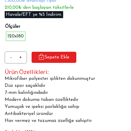
1.500,00₺ avantajlı fiyat
210,00₺ den başlayan taksitlerle
Havale/EFT ye %5 İndirim.
Ölçüler
120x180
Luxess
-
+
Sepete Ekle
Halı
Ürün Özellikleri:
Zen
1033
Mikrofiber polyester iplikten dokunmuştur
Taba
Düz spor saçaklıdır
120x180
7-mm kalınlığındadır
adet
Modern dokuma taban özelliktedir
Yumuşak ve ipeksi parlaklığa sahip
Antibakteriyel üründür
Hav vermez ve tozumaz özelliğe sahiptir