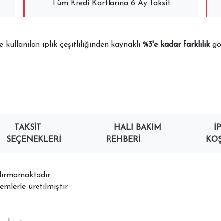
Tüm Kredi Kartlarına 6 Ay Taksit
kullanılan iplik çeşitliliğinden kaynaklı
%3'e kadar farklılık
gös
TAKSIT
HALI BAKIM
İ
SEÇENEKLERI
REHBERI
KOŞ
ndırmamaktadır
mlerle üretilmiştir