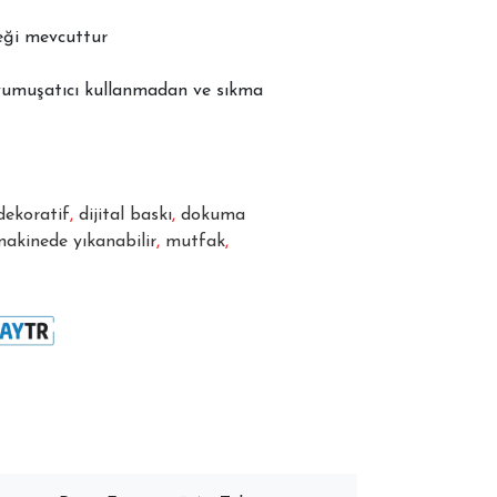
neği mevcuttur
yumuşatıcı kullanmadan ve sıkma
dekoratif
,
dijital baskı
,
dokuma
akinede yıkanabilir
,
mutfak
,