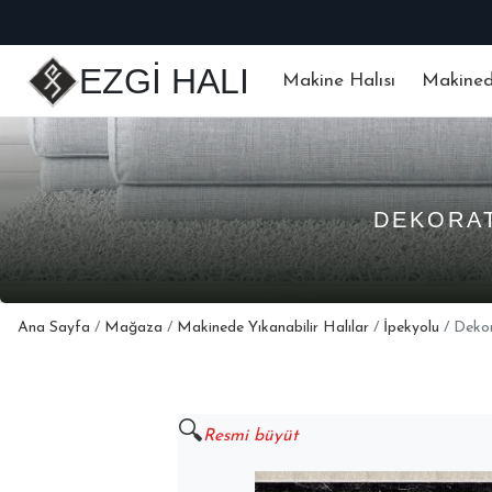
EZGİ HALI
Makine Halısı
Makinede
DEKORAT
Ana Sayfa
/
Mağaza
/
Makinede Yıkanabilir Halılar
/
İpekyolu
/ Deko
🔍