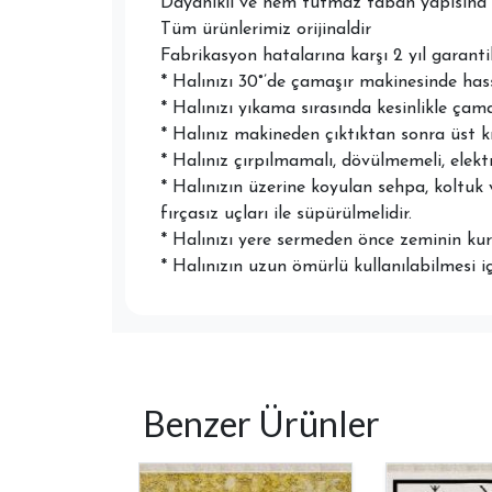
Dayanıklı ve nem tutmaz taban yapısına 
Tüm ürünlerimiz orijinaldir
Fabrikasyon hatalarına karşı 2 yıl garantil
* Halınızı 30°’de çamaşır makinesinde ha
* Halınızı yıkama sırasında kesinlikle çam
* Halınız makineden çıktıktan sonra üst k
* Halınız çırpılmamalı, dövülmemeli, elektr
* Halınızın üzerine koyulan sehpa, koltuk 
fırçasız uçları ile süpürülmelidir.
* Halınızı yere sermeden önce zeminin kuru
* Halınızın uzun ömürlü kullanılabilmesi i
Benzer Ürünler