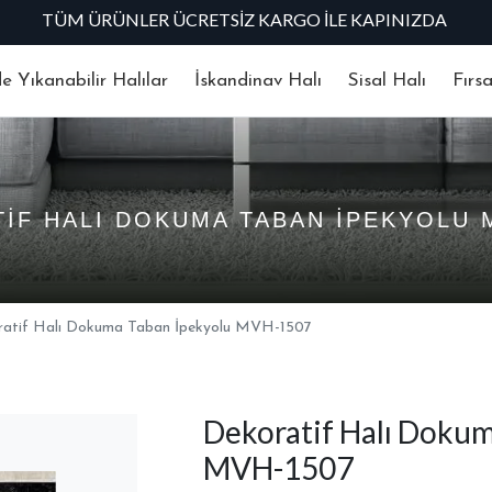
TÜM ÜRÜNLER ÜCRETSIZ KARGO İLE KAPINIZDA
 Yıkanabilir Halılar
İskandinav Halı
Sisal Halı
Fırs
IF HALI DOKUMA TABAN İPEKYOLU 
ratif Halı Dokuma Taban İpekyolu MVH-1507
Dekoratif Halı Dokum
MVH-1507