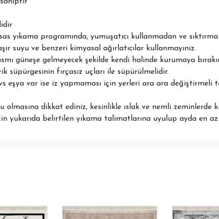
sahiptir
idir
ssas yıkama programında, yumuşatıcı kullanmadan ve sıktırma 
aşır suyu ve benzeri kimyasal ağırlatıcılar kullanmayınız.
ısmı güneşe gelmeyecek şekilde kendi halinde kurumaya bırakın
ik süpürgesinin fırçasız uçları ile süpürülmelidir.
vs eşya var ise iz yapmaması için yerleri ara ara değiştirmeli 
 olmasına dikkat ediniz, kesinlikle ıslak ve nemli zeminlerde k
çin yukarıda belirtilen yıkama talimatlarına uyulup ayda en az b