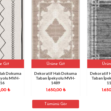
it
Ürüne Git
Ürüne G
ı Dokuma
Dekoratif Halı Dokuma
Dekoratif Hal
lu MVH-
Taban İpekyolu MVH-
Taban İpekyo
1489
1162
0
₺
1.650,00
₺
1.650,0
Tümünü Gör