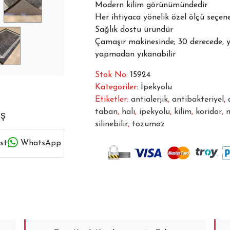
Modern kilim görünümündedir
Her ihtiyaca yönelik özel ölçü seçe
Sağlık dostu üründür
Çamaşır makinesinde; 30 derecede, 
yapmadan yıkanabilir
Stok No:
15924
Kategoriler:
İpekyolu
Etiketler:
antialerjik
,
antibakteriyel
,
taban
,
halı
,
ipekyolu
,
kilim
,
koridor
,
m
aş
silinebilir
,
tozumaz
st
WhatsApp