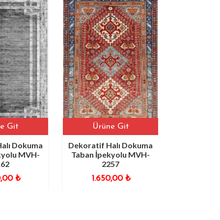
it
Ürüne Git
Ürüne G
ı Dokuma
Dekoratif Halı Dokuma
Dekoratif Hal
lu MVH-
Taban İpekyolu MVH-
Taban İpekyo
2257
595
0
₺
1.650,00
₺
1.650,0