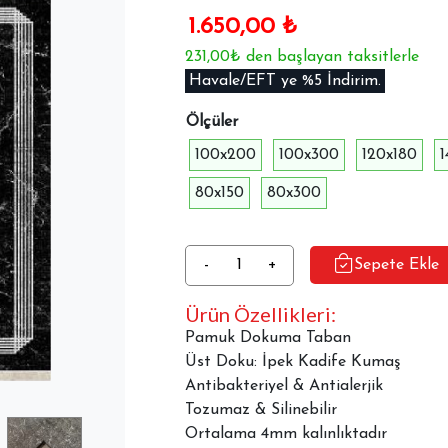
1.650,00
₺
231,00₺ den başlayan taksitlerle
Havale/EFT ye %5 İndirim.
Ölçüler
100x200
100x300
120x180
80x150
80x300
Dekoratif
-
+
Sepete Ekle
Halı
Ürün Özellikleri:
Dokuma
Taban
Pamuk Dokuma Taban
İpekyolu
Üst Doku: İpek Kadife Kumaş
MVH-
Antibakteriyel & Antialerjik
1507
Tozumaz & Silinebilir
adet
Ortalama 4mm kalınlıktadır