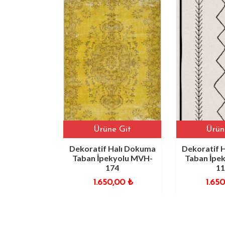
it
Ürüne Git
Ürüne G
ı Dokuma
Dekoratif Halı Dokuma
Dekoratif Hal
lu MVH-
Taban İpekyolu MVH-
Taban İpekyo
174
1116
0
₺
1.650,00
₺
1.650,0