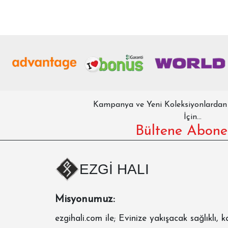
Kampanya ve Yeni Koleksiyonlarda
İçin...
Bültene Abone
EZGİ HALI
Misyonumuz:
ezgihali.com
ile; Evinize yakışacak sağlıklı, ka