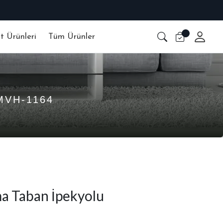
6 AYA VARAN 
at Ürünleri
Tüm Ürünler
MVH-1164
a Taban İpekyolu