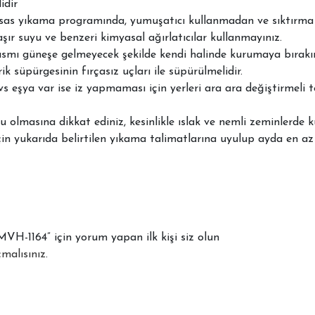
idir
ssas yıkama programında, yumuşatıcı kullanmadan ve sıktırma 
aşır suyu ve benzeri kimyasal ağırlatıcılar kullanmayınız.
ısmı güneşe gelmeyecek şekilde kendi halinde kurumaya bırakın
ik süpürgesinin fırçasız uçları ile süpürülmelidir.
vs eşya var ise iz yapmaması için yerleri ara ara değiştirmeli 
 olmasına dikkat ediniz, kesinlikle ıslak ve nemli zeminlerde k
çin yukarıda belirtilen yıkama talimatlarına uyulup ayda en az b
H-1164” için yorum yapan ilk kişi siz olun
malısınız
.