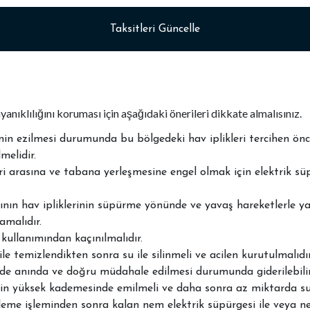
Taksitleri Güncelle
yanıklılığını koruması için aşağıdaki önerileri dikkate almalısınız.
erinin ezilmesi durumunda bu bölgedeki hav iplikleri tercihen 
melidir.
eri arasına ve tabana yerleşmesine engel olmak için elektrik süp
lının hav ipliklerinin süpürme yönünde ve yavaş hareketlerle y
amalıdır.
kullanımından kaçınılmalıdır.
e temizlendikten sonra su ile silinmeli ve acilen kurutulmalıdır
dde anında ve doğru müdahale edilmesi durumunda giderilebilir
sinin yüksek kademesinde emilmeli ve daha sonra az miktarda 
leme işleminden sonra kalan nem elektrik süpürgesi ile veya n