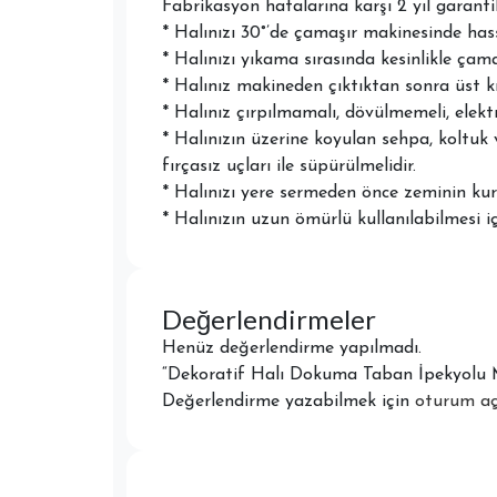
Fabrikasyon hatalarına karşı 2 yıl garantil
* Halınızı 30°’de çamaşır makinesinde ha
* Halınızı yıkama sırasında kesinlikle çam
* Halınız makineden çıktıktan sonra üst k
* Halınız çırpılmamalı, dövülmemeli, elektr
* Halınızın üzerine koyulan sehpa, koltuk 
fırçasız uçları ile süpürülmelidir.
* Halınızı yere sermeden önce zeminin kuru
* Halınızın uzun ömürlü kullanılabilmesi i
Değerlendirmeler
Henüz değerlendirme yapılmadı.
“Dekoratif Halı Dokuma Taban İpekyolu MV
Değerlendirme yazabilmek için
oturum aç