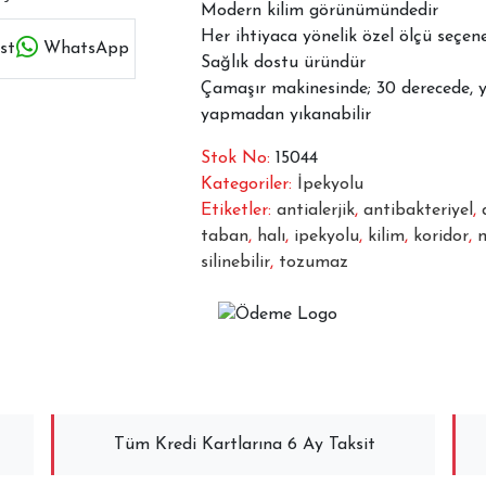
Modern kilim görünümündedir
Her ihtiyaca yönelik özel ölçü seçe
st
WhatsApp
Sağlık dostu üründür
Çamaşır makinesinde; 30 derecede, 
yapmadan yıkanabilir
Stok No:
15044
Kategoriler:
İpekyolu
Etiketler:
antialerjik
,
antibakteriyel
,
taban
,
halı
,
ipekyolu
,
kilim
,
koridor
,
m
silinebilir
,
tozumaz
Tüm Kredi Kartlarına 6 Ay Taksit