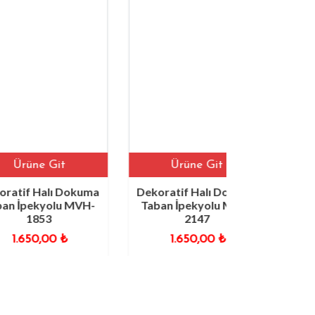
ne Git
Ürüne Git
Ürü
 Halı Dokuma
Dekoratif Halı Dokuma
Dekoratif
ekyolu MVH-
Taban İpekyolu MVH-
Taban İp
853
2147
50,00
₺
1.650,00
₺
1.6