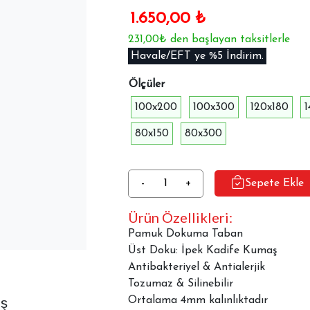
1.650,00
₺
231,00₺ den başlayan taksitlerle
Havale/EFT ye %5 İndirim.
Ölçüler
100x200
100x300
120x180
80x150
80x300
Dekoratif
-
+
Sepete Ekle
Halı
Ürün Özellikleri:
Dokuma
Taban
Pamuk Dokuma Taban
İpekyolu
Üst Doku: İpek Kadife Kumaş
MVH-
Antibakteriyel & Antialerjik
1164
Tozumaz & Silinebilir
adet
aş
Ortalama 4mm kalınlıktadır