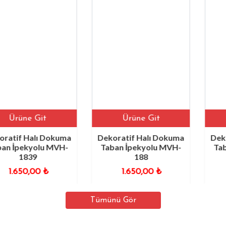
ne Git
Ürüne Git
Ürü
 Halı Dokuma
Dekoratif Halı Dokuma
Dekoratif
ekyolu MVH-
Taban İpekyolu MVH-
Taban İp
839
188
1
50,00
₺
1.650,00
₺
1.6
Tümünü Gör