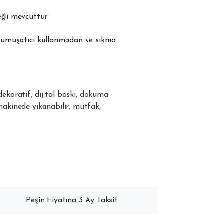
neği mevcuttur
yumuşatıcı kullanmadan ve sıkma
dekoratif
,
dijital baskı
,
dokuma
akinede yıkanabilir
,
mutfak
,
Peşin Fiyatına 3 Ay Taksit