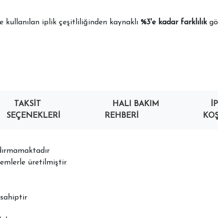
kullanılan iplik çeşitliliğinden kaynaklı
%3'e kadar farklılık
gös
TAKSIT
HALI BAKIM
İ
SEÇENEKLERI
REHBERI
KOŞ
ndırmamaktadır
mlerle üretilmiştir
sahiptir