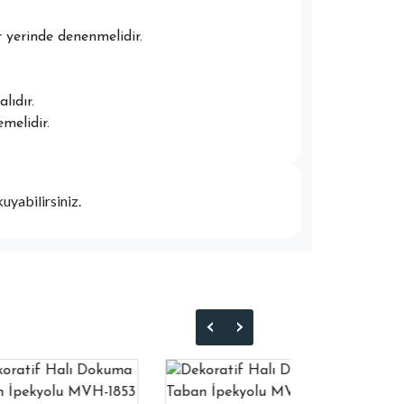
 yerinde denenmelidir.
lıdır.
melidir.
kuyabilirsiniz.
‹
›