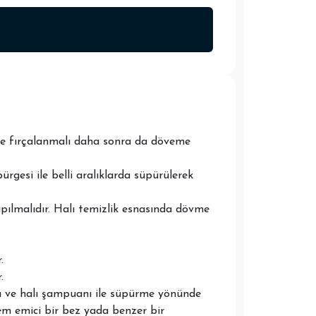
önce fırçalanmalı daha sonra da döveme
ürgesi ile belli aralıklarda süpürülerek
apılmalıdır. Halı temizlik esnasında dövme
.
.
su ve halı şampuanı ile süpürme yönünde
em emici bir bez yada benzer bir