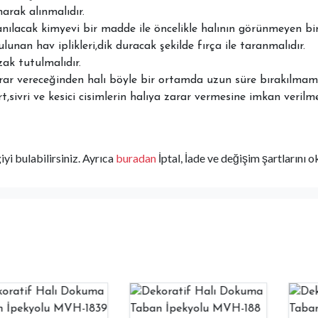
arak alınmalıdır.
anılacak kimyevi bir madde ile öncelikle halının görünmeyen bir
unan hav iplikleri,dik duracak şekilde fırça ile taranmalıdır.
zak tutulmalıdır.
arar vereceğinden halı böyle bir ortamda uzun süre bırakılmama
,sivri ve kesici cisimlerin halıya zarar vermesine imkan verilme
yi bulabilirsiniz. Ayrıca
buradan
İptal, İade ve değişim şartlarını o