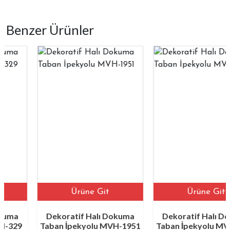
Benzer Ürünler
Ürüne Git
Ürüne Git
Dekoratif Halı Dokuma
Dekoratif Halı Dokuma
9
Taban İpekyolu MVH-1951
Taban İpekyolu MVH-10