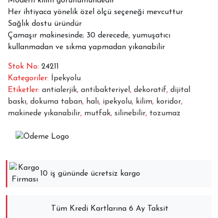
Modern kilim görünümündedir
Her ihtiyaca yönelik özel ölçü seçeneği mevcuttur
Sağlık dostu üründür
Çamaşır makinesinde; 30 derecede, yumuşatıcı
kullanmadan ve sıkma yapmadan yıkanabilir
Stok No:
24211
Kategoriler:
İpekyolu
Etiketler:
antialerjik
,
antibakteriyel
,
dekoratif
,
dijital
baskı
,
dokuma taban
,
halı
,
ipekyolu
,
kilim
,
koridor
,
makinede yıkanabilir
,
mutfak
,
silinebilir
,
tozumaz
10 iş gününde ücretsiz kargo
Tüm Kredi Kartlarına 6 Ay Taksit