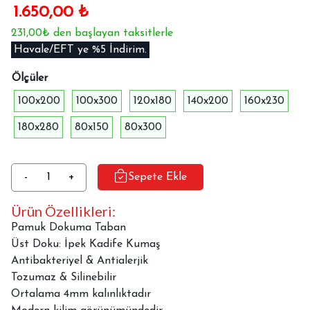
1.650,00
₺
231,00₺ den başlayan taksitlerle
Havale/EFT ye %5 İndirim.
Ölçüler
100x200
100x300
120x180
140x200
160x230
180x280
80x150
80x300
Dekoratif
-
+
Sepete Ekle
Halı
Ürün Özellikleri:
Dokuma
Taban
Pamuk Dokuma Taban
İpekyolu
Üst Doku: İpek Kadife Kumaş
MVH-
Antibakteriyel & Antialerjik
891
Tozumaz & Silinebilir
adet
Ortalama 4mm kalınlıktadır