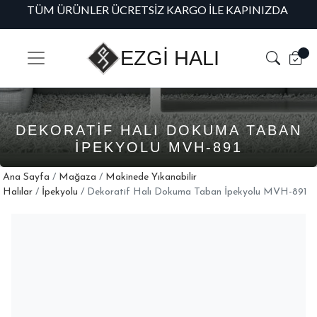
TÜM ÜRÜNLER ÜCRETSIZ KARGO İLE KAPINIZDA
HAV
EZGİ HALI
DEKORATIF HALI DOKUMA TABAN
İPEKYOLU MVH-891
Ana Sayfa
/
Mağaza
/
Makinede Yıkanabilir
Halılar
/
İpekyolu
/ Dekoratif Halı Dokuma Taban İpekyolu MVH-891