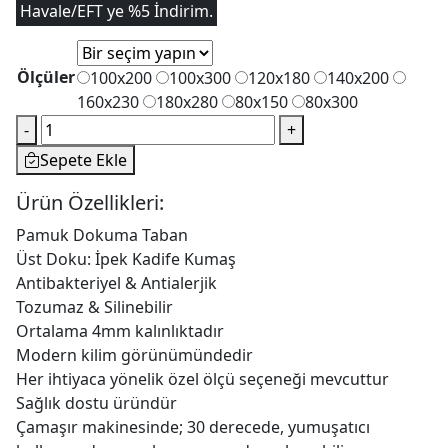
Havale/EFT ye %5 İndirim.
Ölçüler
100x200
100x300
120x180
140x200
160x230
180x280
80x150
80x300
Dekoratif
-
+
Halı
Sepete Ekle
Dokuma
Taban
Ürün Özellikleri:
İpekyolu
Pamuk Dokuma Taban
MVH-
Üst Doku: İpek Kadife Kumaş
1803
Antibakteriyel & Antialerjik
adet
Tozumaz & Silinebilir
Ortalama 4mm kalınlıktadır
Modern kilim görünümündedir
Her ihtiyaca yönelik özel ölçü seçeneği mevcuttur
Sağlık dostu üründür
Çamaşır makinesinde; 30 derecede, yumuşatıcı