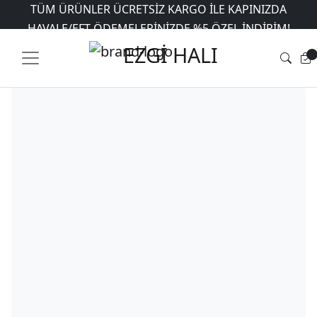
TÜM ÜRÜNLER ÜCRETSIZ KARGO İLE KAPINIZDA
Ana Sayfa
HAVALE/EFT ÖDEMELERINIZDE %5 ÖZEL INDIRIM!
/
Mağaza
/
Makinede Yıkanabilir
Halılar
/
İpekyolu
/ Dekoratif Halı Dokuma Taban İpekyolu MVH-
6 AYA VARAN TAKSIT İMKANI
EZGİ HALI
1803