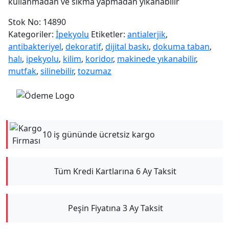
kullanmadan ve sıkma yapmadan yıkanabilir
Stok No:
14890
Kategoriler:
İpekyolu
Etiketler:
antialerjik
,
antibakteriyel
,
dekoratif
,
dijital baskı
,
dokuma taban
,
halı
,
ipekyolu
,
kilim
,
koridor
,
makinede yıkanabilir
,
mutfak
,
silinebilir
,
tozumaz
10 iş gününde ücretsiz kargo
Tüm Kredi Kartlarına 6 Ay Taksit
Peşin Fiyatına 3 Ay Taksit