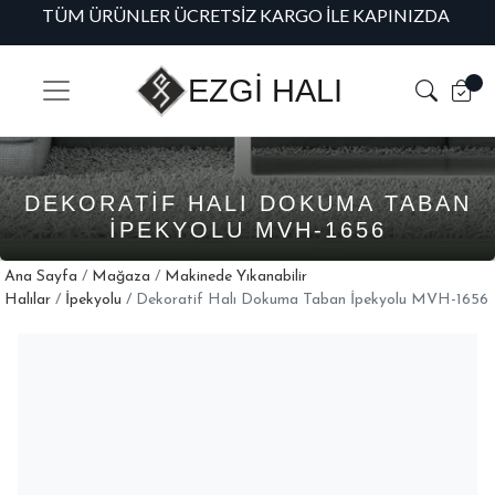
TÜM ÜRÜNLER ÜCRETSIZ KARGO İLE KAPINIZDA
H
EZGİ HALI
DEKORATIF HALI DOKUMA TABAN
İPEKYOLU MVH-1656
Ana Sayfa
/
Mağaza
/
Makinede Yıkanabilir
Halılar
/
İpekyolu
/ Dekoratif Halı Dokuma Taban İpekyolu MVH-1656