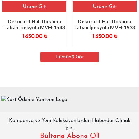
Ürüne Git
Ürüne Git
Dekoratif Halı Dokuma
Dekoratif Halı Dokuma
Taban İpekyolu MVH-1543
Taban İpekyolu MVH-1933
1.650,00
₺
1.650,00
₺
Tümünü Gör
Kampanya ve Yeni Koleksiyonlardan Haberdar Olmak
İçin...
Bültene Abone Ol!