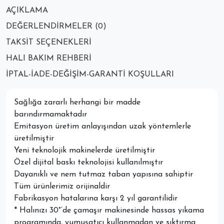
AÇIKLAMA
DEĞERLENDIRMELER (0)
TAKSIT SEÇENEKLERI
HALI BAKIM REHBERI
İPTAL-İADE-DEĞIŞIM-GARANTI KOŞULLARI
Sağlığa zararlı herhangi bir madde
barındırmamaktadır
Emitasyon üretim anlayışından uzak yöntemlerle
üretilmiştir
Yeni teknolojik makinelerde üretilmiştir
Özel dijital baskı teknolojisi kullanılmıştır
Dayanıklı ve nem tutmaz taban yapısına sahiptir
Tüm ürünlerimiz orijinaldir
Fabrikasyon hatalarına karşı 2 yıl garantilidir
* Halınızı 30°’de çamaşır makinesinde hassas yıkama
programında, yumuşatıcı kullanmadan ve sıktırma