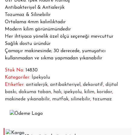
Üst Doku: İpek Kadife Kumaş
MVH-
Antibakteriyel & Antialerjik
1656
Tozumaz & Silinebilir
adet
Ortalama 4mm kalınlıktadır
Modern kilim görünümündedir
Her ihtiyaca yönelik özel ölçü seçeneği mevcuttur
Sağlık dostu üründür
Çamaşır makinesinde; 30 derecede, yumuşatıcı
kullanmadan ve sıkma yapmadan yıkanabilir
Stok No:
14830
Kategoriler:
İpekyolu
Etiketler:
antialerjik
,
antibakteriyel
,
dekoratif
,
dijital
baskı
,
dokuma taban
,
halı
,
ipekyolu
,
kilim
,
koridor
,
makinede yıkanabilir
,
mutfak
,
silinebilir
,
tozumaz