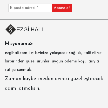
EZGİ HALI
Misyonumuz:
ezgihali.com
ile; Evinize yakışacak sağlıklı, kaliteli ve
birbirinden güzel ürünleri uygun ödeme koşullarıyla
satışa sunmak.
Zaman kaybetmeden evinizi güzelleştirecek
adımı atmalısın.