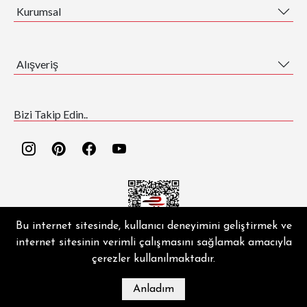
Kurumsal
Alışveriş
Bizi Takip Edin..
Bu internet sitesinde, kullanıcı deneyimini geliştirmek ve
internet sitesinin verimli çalışmasını sağlamak amacıyla
EZGİ HALI ® | Copyright © 2026 | Tüm hakları saklıdır.
çerezler kullanılmaktadır.
Anladım
MAĞAZA
BLOG
İLETIŞIM
HESABIM