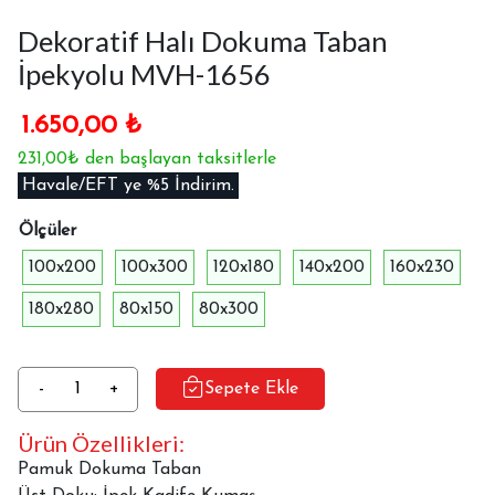
Dekoratif Halı Dokuma Taban
İpekyolu MVH-1656
1.650,00
₺
231,00₺ den başlayan taksitlerle
Havale/EFT ye %5 İndirim.
Ölçüler
100x200
100x300
120x180
140x200
160x230
180x280
80x150
80x300
Dekoratif
-
+
Sepete Ekle
Halı
Ürün Özellikleri:
Dokuma
Taban
Pamuk Dokuma Taban
İpekyolu