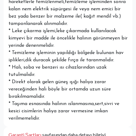
hareketlerle temizlenmeli,temizleme işleminden sonra
kalan nem elektrik süpürgesi ile veya nem emici bir
bez yada benzer bir malzeme ile( kağıt mendil vb.)
tamponlanarak alınmalıdır.
* Leke çıkarma işlemi,leke çıkarmada kullanılacak
kimyevi bir madde ile öncelikle halının görünmeyen bir
yerinde denenmelidir.
* Temizleme işleminin yapıldığı bölgede bulunan hav
iplikleri,dik duracak şekilde fırça ile taranmalıdır.
* Halı, soba ve benzeri ısı cihazlarından uzak
tutulmalıdır.
* Direkt olarak gelen güneş ışığı halıya zarar
vereceğinden halı böyle bir ortamda uzun süre
bırakılmamalıdır.
* Taşıma esnasında halının ıslanmasına,sert,sivri ve
kesici cisimlerin halıya zarar vermesine imkan
verilmemelidir.
Garanti Şartları
sayfasından daha detayı bilgiyi