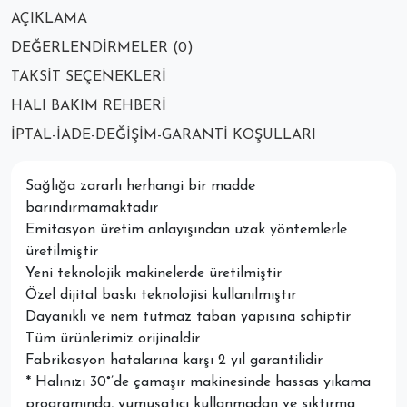
AÇIKLAMA
DEĞERLENDIRMELER (0)
TAKSIT SEÇENEKLERI
HALI BAKIM REHBERI
İPTAL-İADE-DEĞIŞIM-GARANTI KOŞULLARI
Sağlığa zararlı herhangi bir madde
barındırmamaktadır
Emitasyon üretim anlayışından uzak yöntemlerle
üretilmiştir
Yeni teknolojik makinelerde üretilmiştir
Özel dijital baskı teknolojisi kullanılmıştır
Dayanıklı ve nem tutmaz taban yapısına sahiptir
Tüm ürünlerimiz orijinaldir
Fabrikasyon hatalarına karşı 2 yıl garantilidir
* Halınızı 30°’de çamaşır makinesinde hassas yıkama
programında, yumuşatıcı kullanmadan ve sıktırma