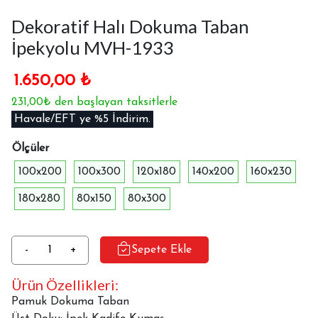
Dekoratif Halı Dokuma Taban
İpekyolu MVH-1933
1.650,00
₺
231,00₺ den başlayan taksitlerle
Havale/EFT ye %5 İndirim.
Ölçüler
100x200
100x300
120x180
140x200
160x230
180x280
80x150
80x300
Dekoratif
-
+
Sepete Ekle
Halı
Ürün Özellikleri:
Dokuma
Taban
Pamuk Dokuma Taban
İpekyolu