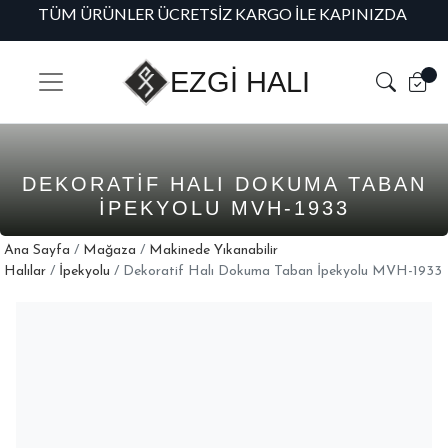
TÜM ÜRÜNLER ÜCRETSIZ KARGO İLE KAPINIZDA
H
EZGİ HALI
DEKORATIF HALI DOKUMA TABAN
İPEKYOLU MVH-1933
Ana Sayfa
/
Mağaza
/
Makinede Yıkanabilir
Halılar
/
İpekyolu
/ Dekoratif Halı Dokuma Taban İpekyolu MVH-1933