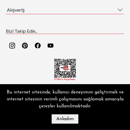
Alışveriş
Bizi Takip Edin..
EZGİ HALI ® | Copyright © 2026 | Tüm hakları saklıdır.
Bu internet sitesinde, kullanıcı deneyimini geliştirmek ve
internet sitesinin verimli çalışmasını sağlamak amacıyla
çerezler kullanılmaktadır.
MAĞAZA
BLOG
İLETIŞIM
HESABIM
Anladım