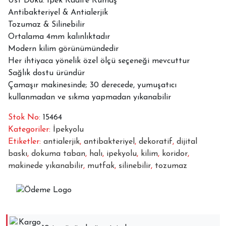
Üst Doku: İpek Kadife Kumaş
MVH-
Antibakteriyel & Antialerjik
1933
Tozumaz & Silinebilir
adet
Ortalama 4mm kalınlıktadır
Modern kilim görünümündedir
Her ihtiyaca yönelik özel ölçü seçeneği mevcuttur
Sağlık dostu üründür
Çamaşır makinesinde; 30 derecede, yumuşatıcı
kullanmadan ve sıkma yapmadan yıkanabilir
Stok No:
15464
Kategoriler:
İpekyolu
Etiketler:
antialerjik
,
antibakteriyel
,
dekoratif
,
dijital
baskı
,
dokuma taban
,
halı
,
ipekyolu
,
kilim
,
koridor
,
makinede yıkanabilir
,
mutfak
,
silinebilir
,
tozumaz