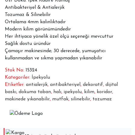
Üst Doku: İpek Kadife Kumaş
MVH-
Antibakteriyel & Antialerjik
1853
Tozumaz & Silinebilir
adet
Ortalama 4mm kalınlıktadır
Modern kilim görünümündedir
Her ihtiyaca yönelik özel ölçü seçeneği mevcuttur
Sağlık dostu üründür
Çamaşır makinesinde; 30 derecede, yumuşatıcı
kullanmadan ve sıkma yapmadan yıkanabilir
Stok No:
15324
Kategoriler:
İpekyolu
Etiketler:
antialerjik
,
antibakteriyel
,
dekoratif
,
dijital
baskı
,
dokuma taban
,
halı
,
ipekyolu
,
kilim
,
koridor
,
makinede yıkanabilir
,
mutfak
,
silinebilir
,
tozumaz