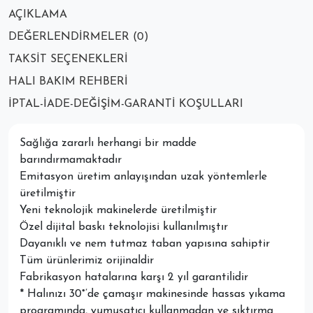
AÇIKLAMA
DEĞERLENDIRMELER (0)
TAKSIT SEÇENEKLERI
HALI BAKIM REHBERI
İPTAL-İADE-DEĞIŞIM-GARANTI KOŞULLARI
Sağlığa zararlı herhangi bir madde
barındırmamaktadır
Emitasyon üretim anlayışından uzak yöntemlerle
üretilmiştir
Yeni teknolojik makinelerde üretilmiştir
Özel dijital baskı teknolojisi kullanılmıştır
Dayanıklı ve nem tutmaz taban yapısına sahiptir
Tüm ürünlerimiz orijinaldir
Fabrikasyon hatalarına karşı 2 yıl garantilidir
* Halınızı 30°’de çamaşır makinesinde hassas yıkama
programında, yumuşatıcı kullanmadan ve sıktırma