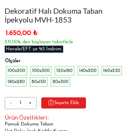
Dekoratif Halı Dokuma Taban
İpekyolu MVH-1853
1.650,00
₺
231,00₺ den başlayan taksitlerle
Havale/EFT ye %5 İndirim.
Ölçüler
100x200
100x300
120x180
140x200
160x230
180x280
80x150
80x300
Dekoratif
-
+
Sepete Ekle
Halı
Ürün Özellikleri:
Dokuma
Taban
Pamuk Dokuma Taban
İpekyolu