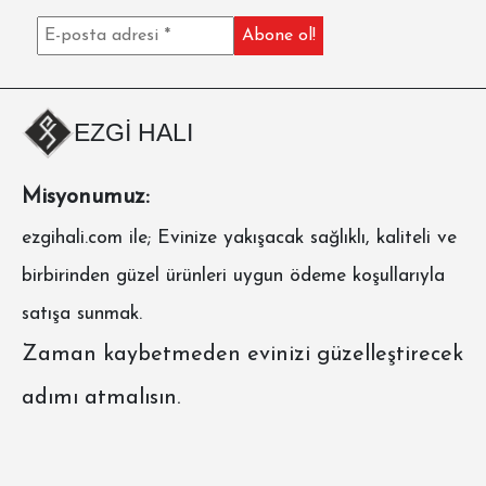
EZGİ HALI
Misyonumuz:
ezgihali.com
ile; Evinize yakışacak sağlıklı, kaliteli ve
birbirinden güzel ürünleri uygun ödeme koşullarıyla
satışa sunmak.
Zaman kaybetmeden evinizi güzelleştirecek
adımı atmalısın.