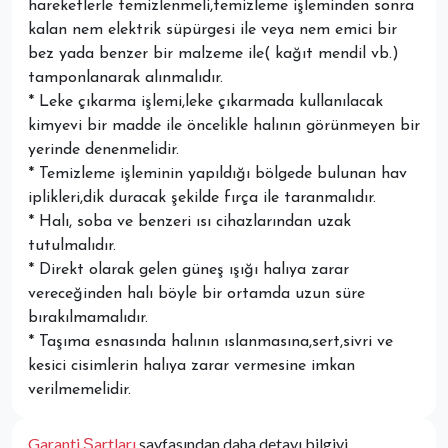
hareketlerle temizlenmeli,temizleme işleminden sonra
kalan nem elektrik süpürgesi ile veya nem emici bir
bez yada benzer bir malzeme ile( kağıt mendil vb.)
tamponlanarak alınmalıdır.
* Leke çıkarma işlemi,leke çıkarmada kullanılacak
kimyevi bir madde ile öncelikle halının görünmeyen bir
yerinde denenmelidir.
* Temizleme işleminin yapıldığı bölgede bulunan hav
iplikleri,dik duracak şekilde fırça ile taranmalıdır.
* Halı, soba ve benzeri ısı cihazlarından uzak
tutulmalıdır.
* Direkt olarak gelen güneş ışığı halıya zarar
vereceğinden halı böyle bir ortamda uzun süre
bırakılmamalıdır.
* Taşıma esnasında halının ıslanmasına,sert,sivri ve
kesici cisimlerin halıya zarar vermesine imkan
verilmemelidir.
Garanti Şartları
sayfasından daha detayı bilgiyi