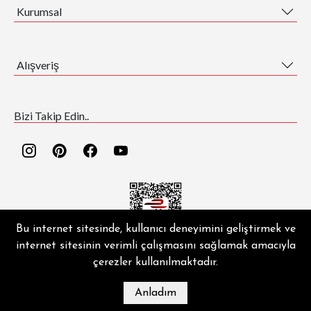
Kurumsal
Alışveriş
Bizi Takip Edin..
Bu internet sitesinde, kullanıcı deneyimini geliştirmek ve
internet sitesinin verimli çalışmasını sağlamak amacıyla
EZGİ HALI ® | Copyright © 2026 | Tüm hakları saklıdır.
çerezler kullanılmaktadır.
Anladım
MAĞAZA
BLOG
İLETIŞIM
HESABIM