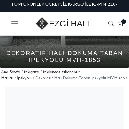
TÜM ÜRÜNLER ÜCRETSIZ KARGO İLE KAPINIZDA
H
EZGİ HALI
DEKORATIF HALI DOKUMA TABAN
İPEKYOLU MVH-1853
Ana Sayfa
/
Mağaza
/
Makinede Yıkanabilir
Halılar
/
İpekyolu
/ Dekoratif Halı Dokuma Taban İpekyolu MVH-1853